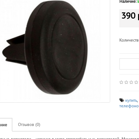
Наличие:
390 
Количест
купить
телефоно
Отзывов (0)
ание