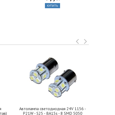
КУПИТЬ
я
Автолампа cветодиодная 24V 1156 -
Иранская 
тав)
P21W - S25 - BA15s - 8 SMD 5050
стекло 42, 5