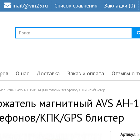
mail@vin23.ru
Список сравнения
Закладки (0)
ров
О нас
Доставка
Заказ и оплата
Отзывы о т
магнитный AVS AH-1501-M для сотовых телефонов/КПК/GPS блистер
жатель магнитный AVS AH-1
лефонов/КПК/GPS блистер
Артикул:
5