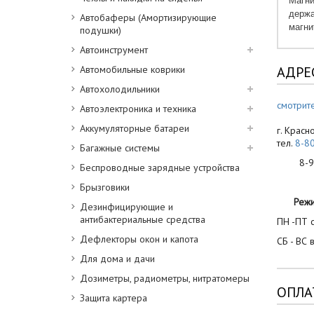
Магни
держа
Автобаферы (Амортизирующие
магни
подушки)
Автоинструмент
Автомобильные коврики
АДРЕ
Автохолодильники
смотрите
Автоэлектроника и техника
Аккумуляторные батареи
г. Красн
тел.
8-8
Багажные системы
8-900
Беспроводные зарядные устройства
Брызговики
Реж
Дезинфицирующие и
антибактериальные средства
ПН -ПТ с
Дефлекторы окон и капота
СБ - ВС 
Для дома и дачи
Дозиметры, радиометры, нитратомеры
ОПЛА
Защита картера