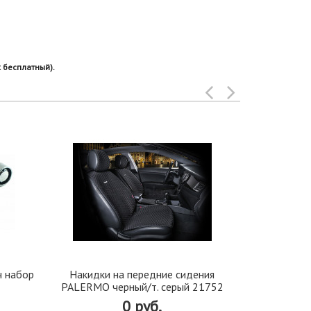
 бесплатный).
ч набор
Накидки на передние сидения
Парфюмерны
PALERMO черный/т. серый 21752
"JUNG
0 руб.