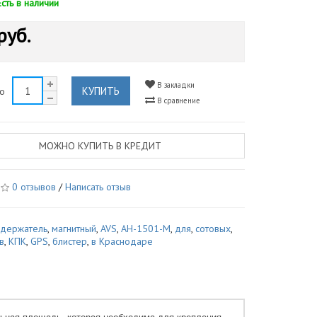
Есть в наличии
руб.
В закладки
КУПИТЬ
во
В сравнение
МОЖНО КУПИТЬ В КРЕДИТ
0 отзывов
/
Написать отзыв
,
держатель
,
магнитный
,
AVS
,
AH-1501-M
,
для
,
сотовых
,
в
,
КПК
,
GPS
,
блистер
,
в Краснодаре