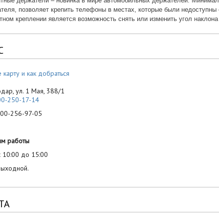
тные держатели – новинка в мире автомобильных держателей. Минимал
теля, позволяет крепить телефоны в местах, которые были недоступн
тном креплении является возможность снять или изменить угол наклона
С
 карту и как добраться
одар, ул. 1 Мая, 388/1
00-250-17-14
-256-97-05
им работы
 10:00 до 15:00
выходной.
ТА