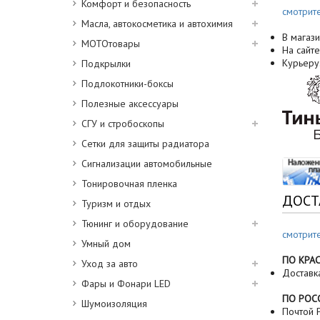
Комфорт и безопасность
смотрит
Масла, автокосметика и автохимия
В магази
МОТОтовары
На сайте
Курьеру
Подкрылки
Подлокотники-боксы
Полезные аксессуары
СГУ и стробоскопы
Сетки для защиты радиатора
Сигнализации автомобильные
Тонировочная пленка
ДОСТ
Туризм и отдых
Тюнинг и оборудование
смотрит
Умный дом
ПО КРА
Уход за авто
Доставк
Фары и Фонари LED
ПО РОС
Шумоизоляция
Почтой Р