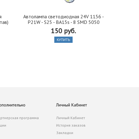
я
Автолампа cветодиодная 24V 1156 -
Иранская 
тав)
P21W - S25 - BA15s - 8 SMD 5050
стекло 42, 5
150 руб.
КУПИТЬ
ополнительно
Личный Кабинет
ртнерская программа
Личный Кабинет
ции
История заказов
Закладки