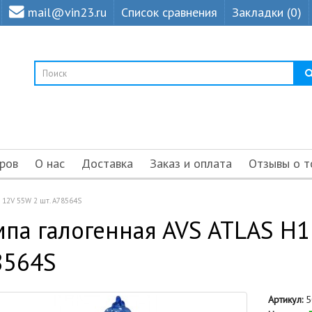
mail@vin23.ru
Список сравнения
Закладки (0)
ров
О нас
Доставка
Заказ и оплата
Отзывы о т
 12V 55W 2 шт. A78564S
па галогенная AVS ATLAS H1
8564S
Артикул:
5