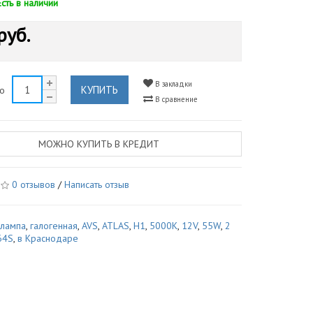
Есть в наличии
руб.
В закладки
КУПИТЬ
во
В сравнение
МОЖНО КУПИТЬ В КРЕДИТ
0 отзывов
/
Написать отзыв
,
лампа
,
галогенная
,
AVS
,
ATLAS
,
H1
,
5000К
,
12V
,
55W
,
2
64S
,
в Краснодаре