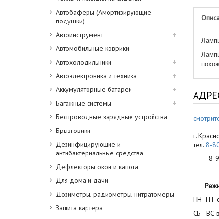
Автобаферы (Амортизирующие
Опис
подушки)
Автоинструмент
Лампы
Автомобильные коврики
Лампы
Автохолодильники
похож
Автоэлектроника и техника
Аккумуляторные батареи
АДРЕ
Багажные системы
Беспроводные зарядные устройства
смотрите
Брызговики
г. Красн
Дезинфицирующие и
тел.
8-8
антибактериальные средства
8-900
Дефлекторы окон и капота
Для дома и дачи
Реж
Дозиметры, радиометры, нитратомеры
ПН -ПТ с
Защита картера
СБ - ВС 