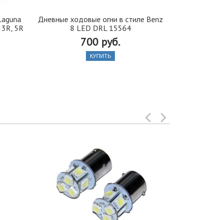
Laguna
Дневные ходовые огни в стиле Benz
Светодио
 3R, 5R
8 LED DRL 15564
W
700 руб.
КУПИТЬ