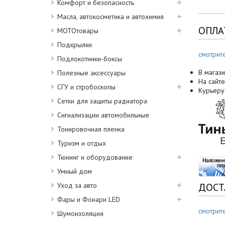
Комфорт и безопасность
Масла, автокосметика и автохимия
ОПЛА
МОТОтовары
Подкрылки
смотрит
Подлокотники-боксы
В магази
Полезные аксессуары
На сайте
СГУ и стробоскопы
Курьеру
Сетки для защиты радиатора
Сигнализации автомобильные
Тонировочная пленка
Туризм и отдых
Тюнинг и оборудование
Умный дом
Уход за авто
ДОСТ
Фары и Фонари LED
смотрит
Шумоизоляция