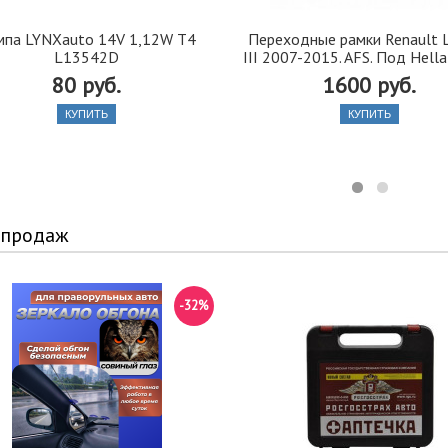
мпа LYNXauto 14V 1,12W T4
Переходные рамки Renault 
L13542D
III 2007-2015. AFS. Под Hella
80 руб.
1600 руб.
КУПИТЬ
КУПИТЬ
 продаж
-32%