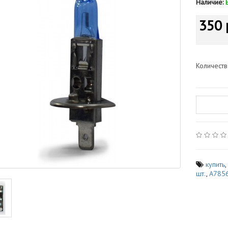
Наличие:
350 
Количест
купить
шт.
,
A785