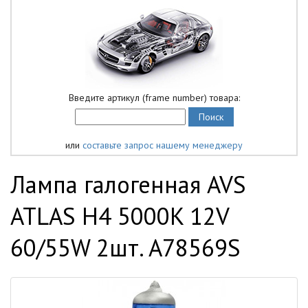
Введите артикул (frame number) товара:
или
составьте запрос нашему менеджеру
Лампа галогенная AVS
ATLAS H4 5000K 12V
60/55W 2шт. A78569S