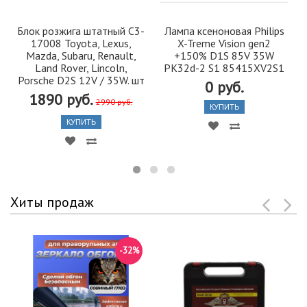
Блок розжига штатный C3-
Лампа ксеноновая Philips
17008 Toyota, Lexus,
X-Treme Vision gen2
Mazda, Subaru, Renault,
+150% D1S 85V 35W
Land Rover, Lincoln,
PK32d-2 S1 85415XV2S1
Porsche D2S 12V / 35W. шт
0 руб.
1890 руб.
2990 руб.
КУПИТЬ
КУПИТЬ
Хиты продаж
-32%