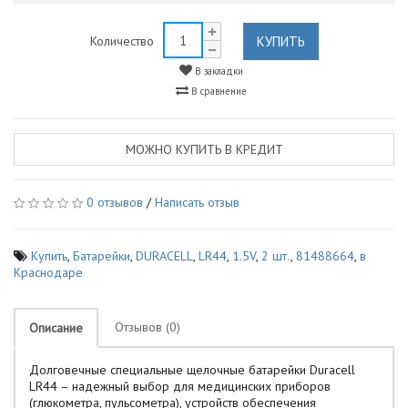
КУПИТЬ
Количество
В закладки
В сравнение
МОЖНО КУПИТЬ В КРЕДИТ
0 отзывов
/
Написать отзыв
Купить
,
Батарейки
,
DURACELL
,
LR44
,
1.5V
,
2 шт.
,
81488664
,
в
Краснодаре
Отзывов (0)
Описание
Долговечные специальные щелочные батарейки Duracell
LR44 – надежный выбор для медицинских приборов
(глюкометра, пульсометра), устройств обеспечения