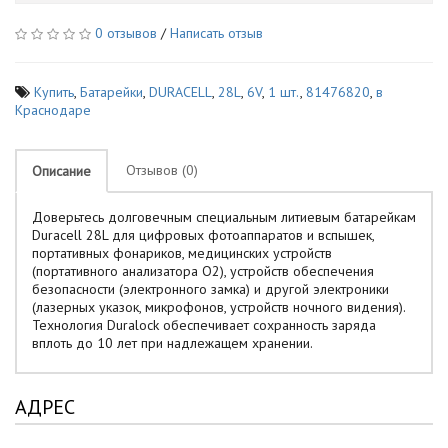
0 отзывов
/
Написать отзыв
Купить
,
Батарейки
,
DURACELL
,
28L
,
6V
,
1 шт.
,
81476820
,
в
Краснодаре
Отзывов (0)
Описание
Доверьтесь долговечным специальным литиевым батарейкам
Duracell 28L для цифровых фотоаппаратов и вспышек,
портативных фонариков, медицинских устройств
(портативного анализатора О2), устройств обеспечения
безопасности (электронного замка) и другой электроники
(лазерных указок, микрофонов, устройств ночного видения).
Технология Duralock обеспечивает сохранность заряда
вплоть до 10 лет при надлежащем хранении.
АДРЕС