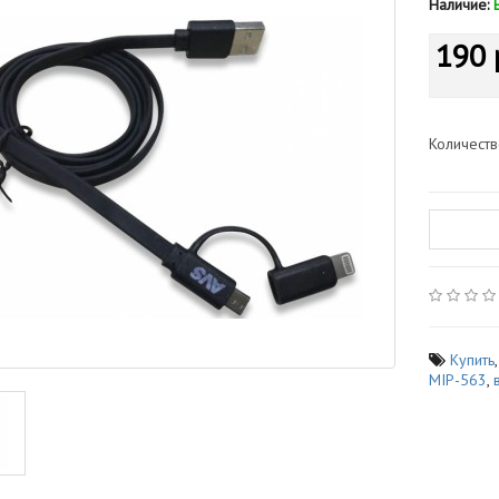
Наличие:
190 
Количест
Купить
MIP-563
,