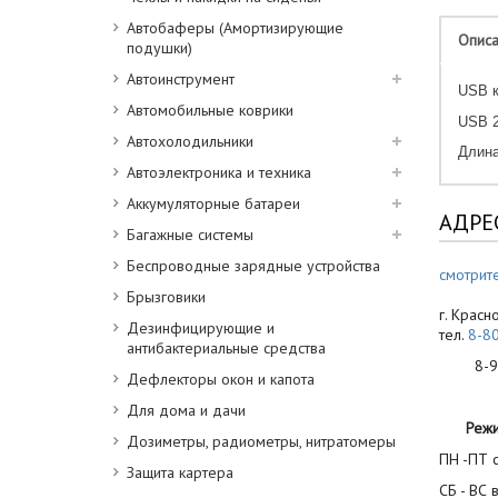
Автобаферы (Амортизирующие
Опис
подушки)
Автоинструмент
USB к
Автомобильные коврики
USB 2
Автохолодильники
Длина
Автоэлектроника и техника
Аккумуляторные батареи
АДРЕ
Багажные системы
Беспроводные зарядные устройства
смотрите
Брызговики
г. Красн
Дезинфицирующие и
тел.
8-8
антибактериальные средства
8-900
Дефлекторы окон и капота
Для дома и дачи
Реж
Дозиметры, радиометры, нитратомеры
ПН -ПТ с
Защита картера
СБ - ВС 