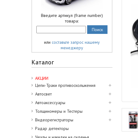
Введите артикул (frame number)
товара:
или
составьте запрос нашему
менеджеру
Каталог
АКЦИИ
Цепи-Траки противоскольжения
Автосвет
Автоаксессуары
Толщиномеры и Тестеры
Видеорегистраторы
Радар детекторы
Чехлы и накидки на сиденья