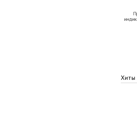
П
индик
Хиты