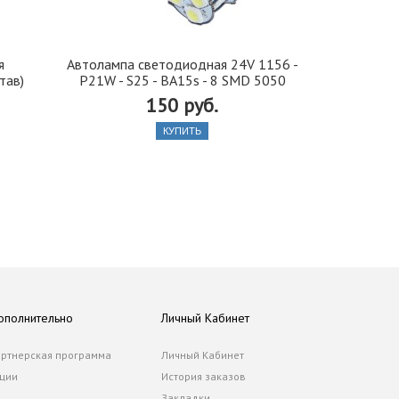
я
Автолампа cветодиодная 24V 1156 -
Иранская 
тав)
P21W - S25 - BA15s - 8 SMD 5050
стекло 42, 5
150 руб.
КУПИТЬ
ополнительно
Личный Кабинет
ртнерская программа
Личный Кабинет
ции
История заказов
Закладки