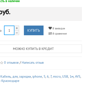
Есть в наличии
руб.
В закладки
КУПИТЬ
во
В сравнение
МОЖНО КУПИТЬ В КРЕДИТ
0 отзывов
/
Написать отзыв
,
Кабель
,
для
,
зарядки
,
iphone
,
5
,
6
,
7
,
micro
,
USB
,
1м
,
AVS
,
в Краснодаре