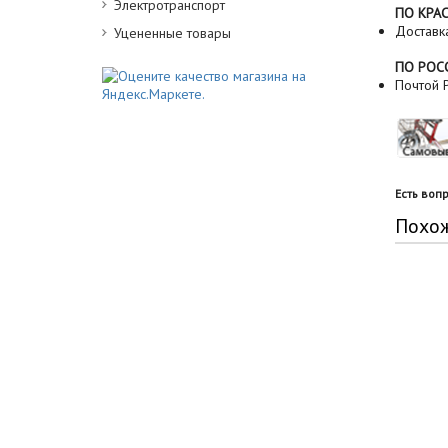
Электротранспорт
ПО КРА
Доставк
Уцененные товары
ПО РОС
Почтой Р
Есть воп
Похо