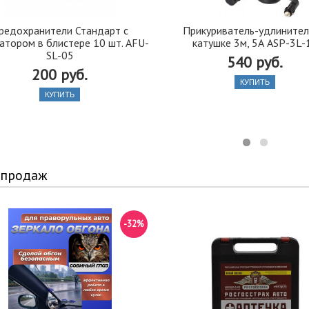
редохранители Стандарт с
Прикуриватель-удлинител
атором в блистере 10 шт. AFU-
катушке 3м, 5А ASP-3L-
SL-05
540 руб.
200 руб.
КУПИТЬ
КУПИТЬ
 продаж
-32%