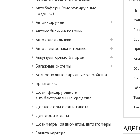
Технич
Автобаферы (Амортизирующие
Нап
подушки)
Мощн
Автоинструмент
Люм
Автомобильные коврики
Автохолодильники
Сро
Автоэлектроника и техника
Прим
Аккумуляторные батареи
База
Багажные системы
Обо
Беспроводные зарядные устройства
Соо
Брызговики
Рабо
Дезинфицирующие и
антибактериальные средства
Тех
Дефлекторы окон и капота
Тип
Для дома и дачи
Дозиметры, радиометры, нитратомеры
АДРЕ
Защита картера