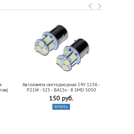
я
Автолампа cветодиодная 24V 1156 -
Иранская 
тав)
P21W - S25 - BA15s - 8 SMD 5050
стекло 42, 5
150 руб.
КУПИТЬ