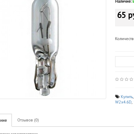
Наличие:
65 р
Количест
Купить
W2x4.6D
,
Отзывов (0)
ание