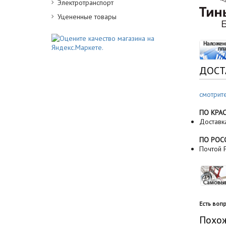
Электротранспорт
Уцененные товары
ДОСТ
смотрит
ПО КРА
Доставк
ПО РОС
Почтой Р
Есть воп
Похо