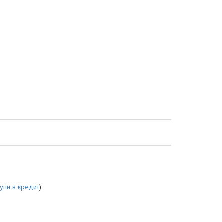
купи в кредит
)