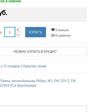
Есть в наличии
уб.
В закладки
КУПИТЬ
во
В сравнение
МОЖНО КУПИТЬ В КРЕДИТ
0 отзывов
/
Написать отзыв
,
Лампа
,
автомобильная
,
Philips
,
W2
,
3W
,
12V-2
,
3W
,
12061CP
,
в Краснодаре