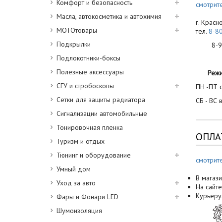
Комфорт и безопасность
смотрите
Масла, автокосметика и автохимия
г. Красн
МОТОтовары
тел.
8-8
Подкрылки
8-900
Подлокотники-боксы
Полезные аксессуары
Реж
СГУ и стробоскопы
ПН -ПТ с
Сетки для защиты радиатора
СБ - ВС 
Сигнализации автомобильные
Тонировочная пленка
ОПЛА
Туризм и отдых
Тюнинг и оборудование
смотрит
Умный дом
В магази
Уход за авто
На сайте
Курьеру
Фары и Фонари LED
Шумоизоляция