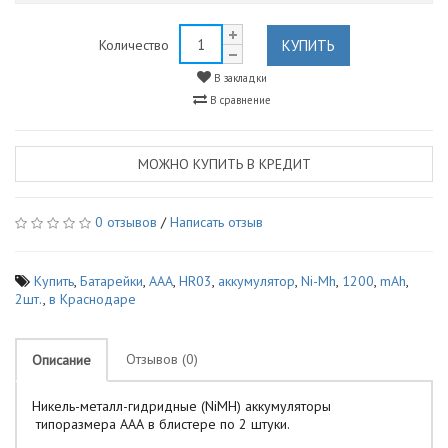
КУПИТЬ
Количество
В закладки
В сравнение
МОЖНО КУПИТЬ В КРЕДИТ
0 отзывов
/
Написать отзыв
Купить
,
Батарейки
,
AAA
,
HR03
,
аккумулятор
,
Ni-Mh
,
1200
,
mAh
,
2шт.
,
в Краснодаре
Отзывов (0)
Описание
Никель-металл-гидридные (NiMH) аккумуляторы
типоразмера ААА в блистере по 2 штуки.