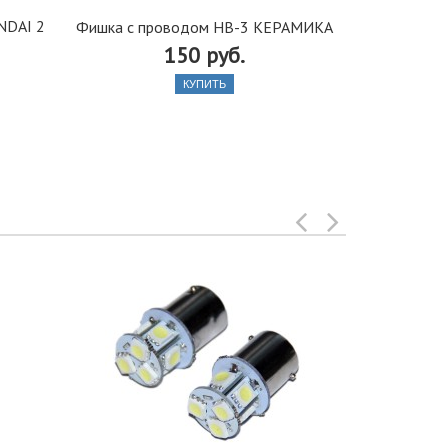
NDAI 2
Фишка с проводом НВ-3 КЕРАМИКА
Адаптер BM
150 руб.
КУПИТЬ