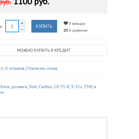
1100 руб.
руб.
В закладки
КУПИТЬ
во
В сравнение
МОЖНО КУПИТЬ В КРЕДИТ
0 отзывов
/
Написать отзыв
,
Блок
,
розжига
,
Slim
,
Canbus
,
CX-55-R
,
9-32v
,
55W
,
в
ре