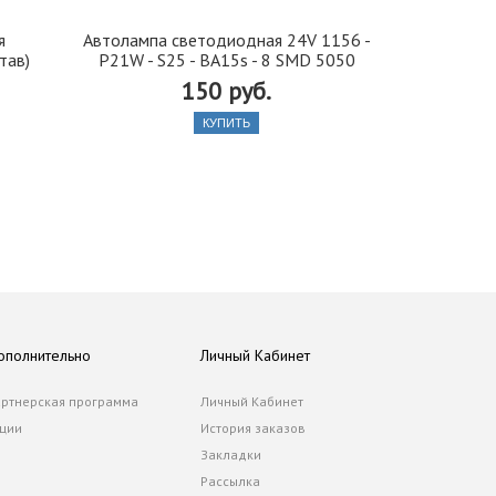
я
Автолампа cветодиодная 24V 1156 -
Иранская 
тав)
P21W - S25 - BA15s - 8 SMD 5050
стекло 42, 5
150 руб.
КУПИТЬ
ополнительно
Личный Кабинет
ртнерская программа
Личный Кабинет
ции
История заказов
Закладки
Рассылка