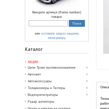
Введите артикул (frame number)
товара:
или
составьте запрос нашему
менеджеру
Каталог
АКЦИИ
Цепи-Траки противоскольжения
Автосвет
Автоаксессуары
Опис
Толщиномеры и Тестеры
Видеорегистраторы
Техни
Радар детекторы
рабо
Чехлы и накидки на сиденья
макс