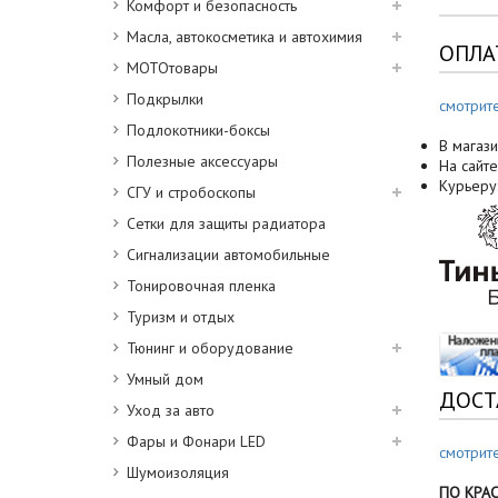
Комфорт и безопасность
Масла, автокосметика и автохимия
ОПЛА
МОТОтовары
Подкрылки
смотрит
Подлокотники-боксы
В магази
Полезные аксессуары
На сайте
Курьеру
СГУ и стробоскопы
Сетки для защиты радиатора
Сигнализации автомобильные
Тонировочная пленка
Туризм и отдых
Тюнинг и оборудование
Умный дом
ДОСТ
Уход за авто
Фары и Фонари LED
смотрит
Шумоизоляция
ПО КРА