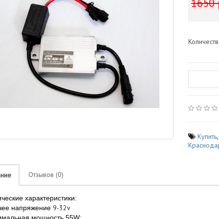
1650 
Количест
Купить
Краснода
Отзывов (0)
ание
ческие характеристики:
9-32v
чее напряжение
имальная мощность 55W;