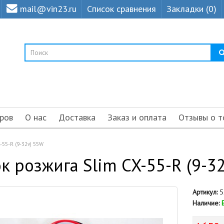
mail@vin23.ru
Список сравнения
Закладки (0)
ров
О нас
Доставка
Заказ и оплата
Отзывы о т
X-55-R (9-32v) 55W
к розжига Slim CX-55-R (9-3
Артикул:
5
Наличие: