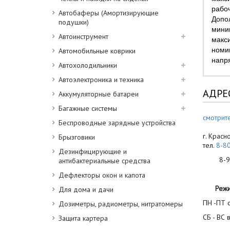
рабоч
Автобаферы (Амортизирующие
Допо
подушки)
мини
Автоинструмент
макси
номин
Автомобильные коврики
напр
Автохолодильники
Автоэлектроника и техника
АДРЕ
Аккумуляторные батареи
Багажные системы
смотрите
Беспроводные зарядные устройства
г. Красн
Брызговики
тел.
8-8
Дезинфицирующие и
8-900
антибактериальные средства
Дефлекторы окон и капота
Реж
Для дома и дачи
ПН -ПТ с
Дозиметры, радиометры, нитратомеры
СБ - ВС 
Защита картера