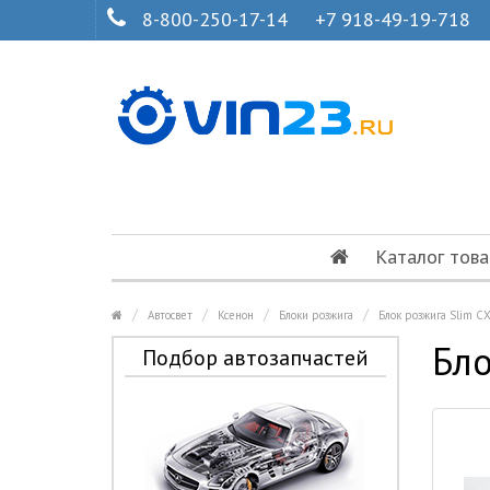
8-800-250-17-14
+7 918-49-19-718
Каталог това
Автосвет
Ксенон
Блоки розжига
Блок розжига Slim C
Бло
Подбор автозапчастей