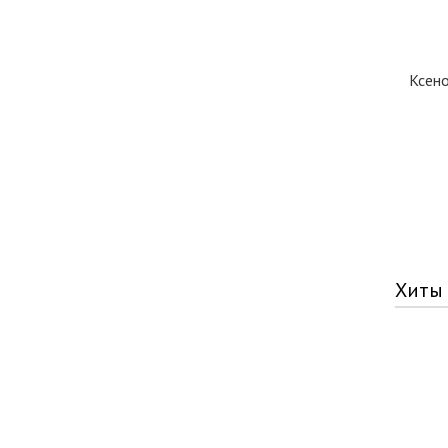
Ксен
Хиты