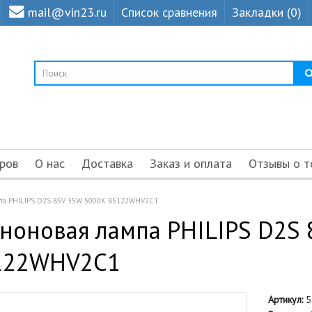
mail@vin23.ru
Список сравнения
Закладки (0)
ров
О нас
Доставка
Заказ и оплата
Отзывы о т
мпа PHILIPS D2S 85V 35W 5000K 85122WHV2C1
ноновая лампа PHILIPS D2S
122WHV2C1
Артикул:
5