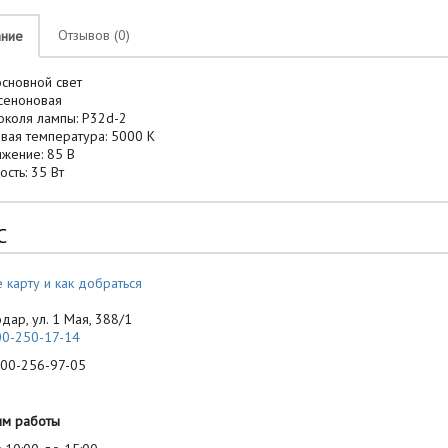
Отзывов (0)
ание
основной свет
ксеноновая
околя лампы: P32d-2
вая температура: 5000 К
жение: 85 В
сть: 35 Вт
С
 карту и как добраться
одар, ул. 1 Мая, 388/1
00-250-17-14
-256-97-05
им работы