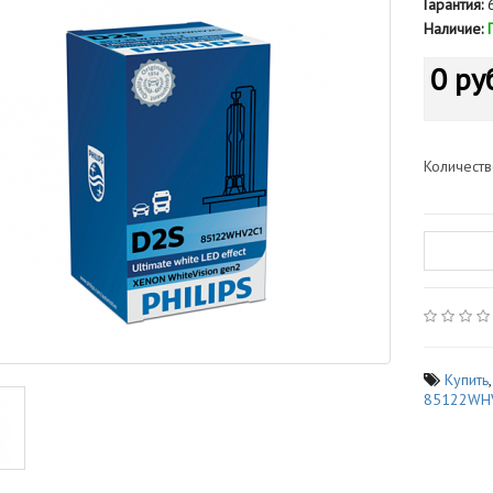
Гарантия:
6
Наличие:
0 ру
Количест
Купить
85122WH