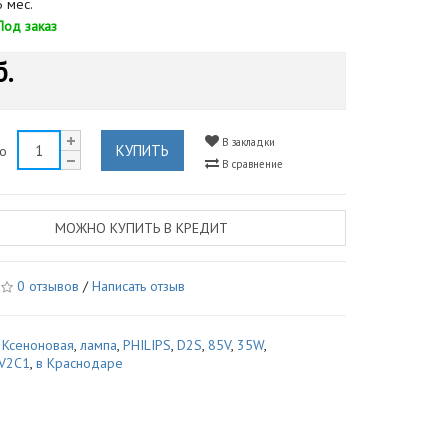
 мес.
Под заказ
б.
В закладки
КУПИТЬ
во
В сравнение
МОЖНО КУПИТЬ В КРЕДИТ
0 отзывов
/
Написать отзыв
,
Ксеноновая
,
лампа
,
PHILIPS
,
D2S
,
85V
,
35W
,
V2C1
,
в Краснодаре