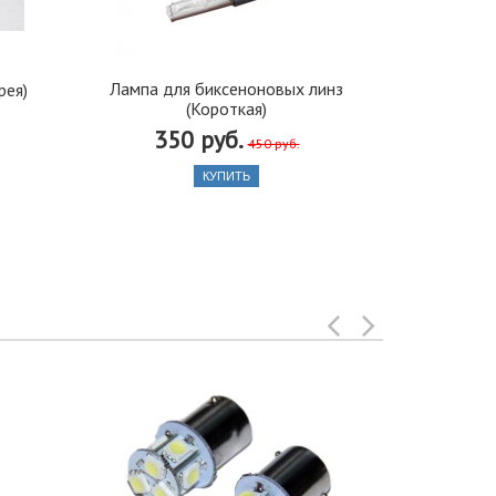
Лампа для биксеноновых линз
Блок розжиг
рея)
(Короткая)
350 руб.
450 руб.
КУПИТЬ