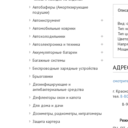
Автобаферы (Амортизирующие
Опис
подушки)
Автоинструмент
Вид: 
Автомобильные коврики
Тип: 
Тип ц
Автохолодильники
Цвето
Напря
Автоэлектроника и техника
Мощно
Аккумуляторные батареи
Багажные системы
АДРЕ
Беспроводные зарядные устройства
Брызговики
смотрите
Дезинфицирующие и
антибактериальные средства
г. Красн
тел.
8-8
Дефлекторы окон и капота
8-900
Для дома и дачи
Дозиметры, радиометры, нитратомеры
Реж
Защита картера