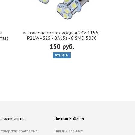
я
Автолампа cветодиодная 24V 1156 -
Иранская 
тав)
P21W - S25 - BA15s - 8 SMD 5050
стекло 42, 5
150 руб.
КУПИТЬ
ополнительно
Личный Кабинет
ртнерская программа
Личный Кабинет