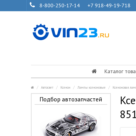
8-800-250-17-14
+7 918-49-19-718
Каталог това
Автосвет
Ксенон
Лампы ксеноновые
Ксеноновая ла
Ксе
Подбор автозапчастей
85