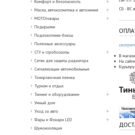
ПН -ПТ с
Комфорт и безопасность
СБ - ВС 
Масла, автокосметика и автохимия
МОТОтовары
Подкрылки
ОПЛА
Подлокотники-боксы
Полезные аксессуары
смотрит
СГУ и стробоскопы
В магази
Сетки для защиты радиатора
На сайте
Курьеру
Сигнализации автомобильные
Тонировочная пленка
Туризм и отдых
Тюнинг и оборудование
Умный дом
Уход за авто
Фары и Фонари LED
ДОСТ
Шумоизоляция