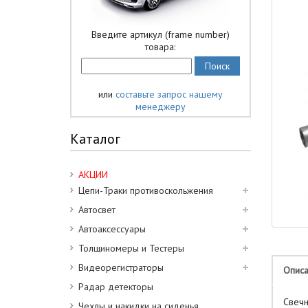
Введите артикул (frame number)
товара:
или
составьте запрос нашему
менеджеру
Каталог
АКЦИИ
Цепи-Траки противоскольжения
Автосвет
Автоаксессуары
Толщиномеры и Тестеры
Видеорегистраторы
Опис
Радар детекторы
Свечн
Чехлы и накидки на сиденья