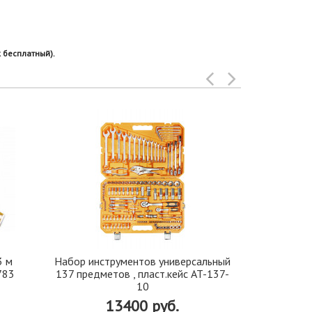
 бесплатный).
3 м
Набор инструментов универсальный
Трос букси
783
137 предметов , пласт.кейс AT-137-
10
13400 руб.