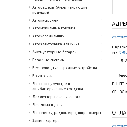
Автобаферы (Амортизирующие
подушки)
Автоинструмент
АДРЕ
Автомобильные коврики
Автохолодильники
смотрите
Автоэлектроника и техника
г. Красн
Аккумуляторные батареи
тел.
8-8
Багажные системы
8-900
Беспроводные зарядные устройства
Брызговики
Реж
Дезинфицирующие и
ПН -ПТ с
антибактериальные средства
СБ - ВС 
Дефлекторы окон и капота
Для дома и дачи
ОПЛА
Дозиметры, радиометры, нитратомеры
Защита картера
смотрит