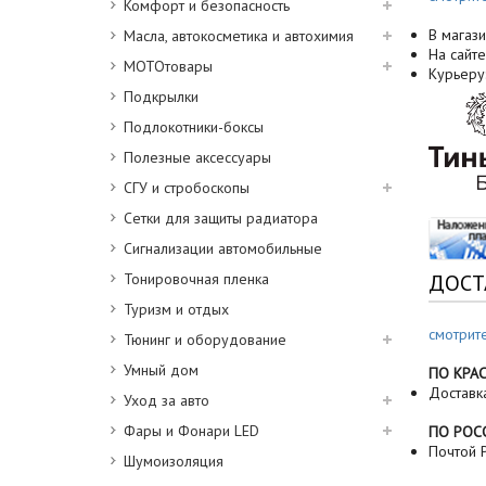
Комфорт и безопасность
В магази
Масла, автокосметика и автохимия
На сайте
МОТОтовары
Курьеру
Подкрылки
Подлокотники-боксы
Полезные аксессуары
СГУ и стробоскопы
Сетки для защиты радиатора
Сигнализации автомобильные
Тонировочная пленка
ДОСТ
Туризм и отдых
смотрит
Тюнинг и оборудование
Умный дом
ПО КРА
Доставк
Уход за авто
Фары и Фонари LED
ПО РОС
Почтой Р
Шумоизоляция