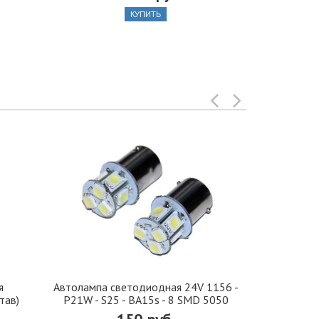
КУПИТЬ
я
Автолампа cветодиодная 24V 1156 -
Иранская 
тав)
P21W - S25 - BA15s - 8 SMD 5050
стекло 42, 5