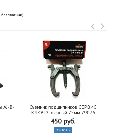
 бесплатный).
 AJ-B-
Съемник подшипников СЕРВИС
Съемник С
КЛЮЧ 2-х лапый 75мм 79076
шаровых 
450 руб.
КУПИТЬ