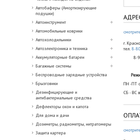
Автобаферы (Амортизирующие
подушки)
АДРЕ
Автоинструмент
Автомобильные коврики
смотрите
Автохолодильники
г. Красн
Автоэлектроника и техника
тел.
8-8
Аккумуляторные батареи
8-900
Багажные системы
Беспроводные зарядные устройства
Реж
Брызговики
ПН -ПТ с
Дезинфицирующие и
СБ - ВС 
антибактериальные средства
Дефлекторы окон и капота
ОПЛА
Для дома и дачи
Дозиметры, радиометры, нитратомеры
смотрит
Защита картера