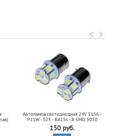
я
Автолампа cветодиодная 24V 1156 -
Иранская 
тав)
P21W - S25 - BA15s - 8 SMD 5050
стекло 42, 5
150 руб.