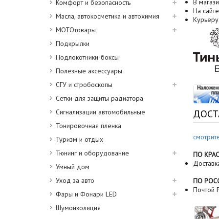
В магази
Комфорт и безопасность
На сайте
Масла, автокосметика и автохимия
Курьеру
МОТОтовары
Подкрылки
Подлокотники-боксы
Полезные аксессуары
СГУ и стробоскопы
Сетки для защиты радиатора
Сигнализации автомобильные
ДОСТ
Тонировочная пленка
смотрит
Туризм и отдых
Тюнинг и оборудование
ПО КРА
Доставк
Умный дом
Уход за авто
ПО РОС
Почтой Р
Фары и Фонари LED
Шумоизоляция