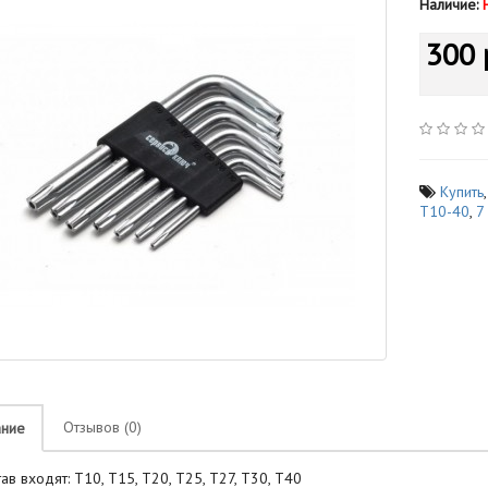
Наличие:
300 
Купить
Т10-40
,
7
Отзывов (0)
ание
тав входят: Т10, Т15, Т20, Т25, Т27, Т30, Т40