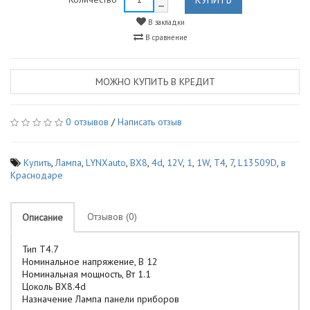
В закладки
В сравнение
МОЖНО КУПИТЬ В КРЕДИТ
0 отзывов
/
Написать отзыв
Купить
,
Лампа
,
LYNXauto
,
BX8
,
4d
,
12V
,
1
,
1W
,
T4
,
7
,
L13509D
,
в
Краснодаре
Отзывов (0)
Описание
Тип
T4.7
Номинальное напряжение, В
12
Номинальная мощность, Вт
1.1
Цоколь
BX8.4d
Назначение Лампа панели приборов