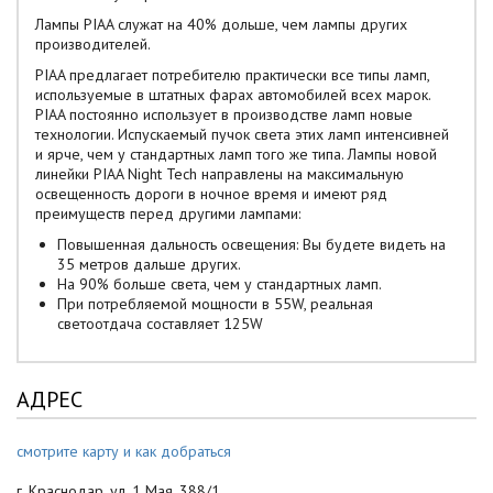
Лампы PIAA служат на 40% дольше, чем лампы других
производителей.
PIAA предлагает потребителю практически все типы ламп,
используемые в штатных фарах автомобилей всех марок.
PIAA постоянно использует в производстве ламп новые
технологии. Испускаемый пучок света этих ламп интенсивней
и ярче, чем у стандартных ламп того же типа. Лампы новой
линейки PIAA Night Tech направлены на максимальную
освещенность дороги в ночное время и имеют ряд
преимуществ перед другими лампами:
Повышенная дальность освещения: Вы будете видеть на
35 метров дальше других.
На 90% больше света, чем у стандартных ламп.
При потребляемой мощности в 55W, реальная
светоотдача составляет 125W
АДРЕС
смотрите карту и как добраться
г. Краснодар, ул. 1 Мая, 388/1