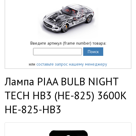
Введите артикул (frame number) товара:
или
составьте запрос нашему менеджеру
Лампа PIAA BULB NIGHT
TECH HB3 (HE-825) 3600K
HE-825-HB3