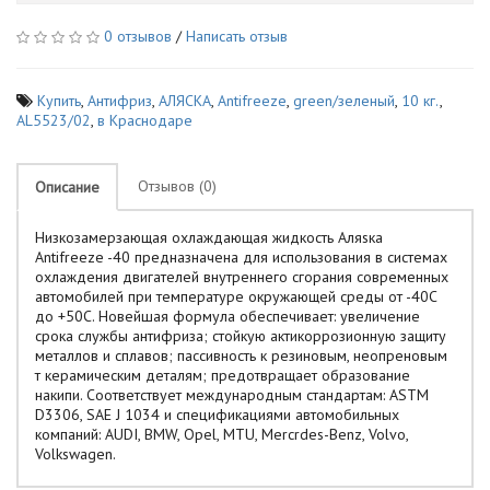
0 отзывов
/
Написать отзыв
Купить
,
Антифриз
,
АЛЯСКА
,
Antifreeze
,
green/зеленый
,
10 кг.
,
AL5523/02
,
в Краснодаре
Отзывов (0)
Описание
Низкозамерзающая охлаждающая жидкость Аляsка
Antifreeze -40 предназначена для использования в системах
охлаждения двигателей внутреннего сгорания современных
автомобилей при температуре окружающей среды от -40С
до +50С. Новейшая формула обеспечивает: увеличение
срока службы антифриза; стойкую актикоррозионную защиту
металлов и сплавов; пассивность к резиновым, неопреновым
т керамическим деталям; предотвращает образование
накипи. Соответствует международным стандартам: ASTM
D3306, SAE J 1034 и спецификациями автомобильных
компаний: AUDI, BMW, Opel, MTU, Mercrdes-Benz, Volvo,
Volkswagen.