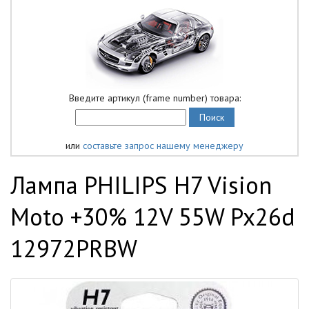
Введите артикул (frame number) товара:
или
составьте запрос нашему менеджеру
Лампа PHILIPS H7 Vision
Moto +30% 12V 55W Px26d
12972PRBW