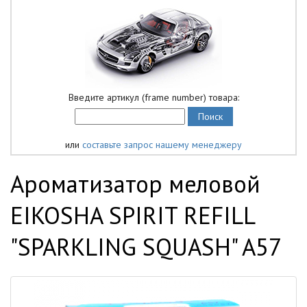
Введите артикул (frame number) товара:
или
составьте запрос нашему менеджеру
Ароматизатор меловой
EIKOSHA SPIRIT REFILL
"SPARKLING SQUASH" A57