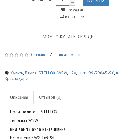
В закладки
В сравнение
МОЖНО КУПИТЬ В КРЕДИТ
0 отзывов
/
Написать отзыв
Купить
,
Лампа
,
STELLOX
,
W5W
,
12V
,
1шт.
,
99-39045-SX
,
в
Краснодаре
Отзывов (0)
Описание
Производитель STELLOX
Тип ламп W5W
Вид ламп Лампа накаливания
Исполнение W2,1x9.5d