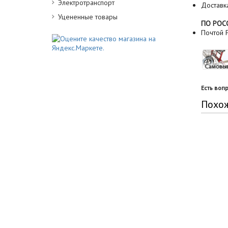
Электротранспорт
Доставк
Уцененные товары
ПО РОС
Почтой Р
Есть воп
Похо