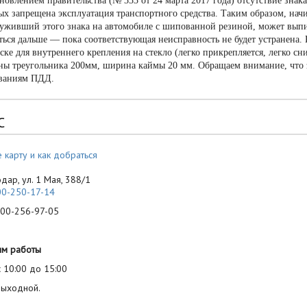
новлением правительства (№ 333 от 24 марта 2017 года) отсутствие зна
ых запрещена эксплуатация транспортного средства. Таким образом, начи
уживший этого знака на автомобиле с шипованной резиной, может выпис
ться дальше — пока соответствующая неисправность не будет устранена
ске для внутреннего крепления на стекло (легко прикрепляется, легко с
ны треугольника 200мм, ширина каймы 20 мм. Обращаем внимание, что 
ваниям ПДД.
С
 карту и как добраться
одар, ул. 1 Мая, 388/1
00-250-17-14
-256-97-05
им работы
 10:00 до 15:00
выходной.