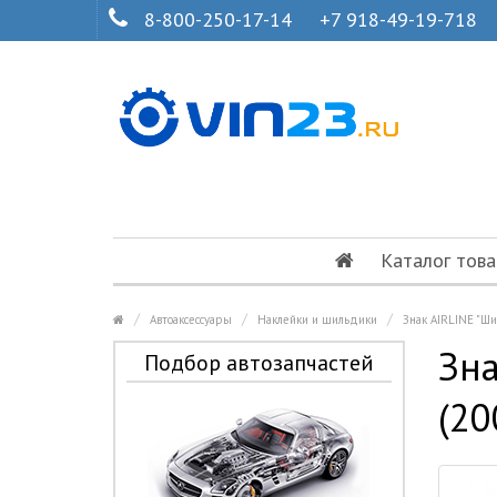
8-800-250-17-14
+7 918-49-19-718
Каталог това
Автоаксессуары
Наклейки и шильдики
Знак AIRLINE "Ши
Зна
Подбор автозапчастей
(20