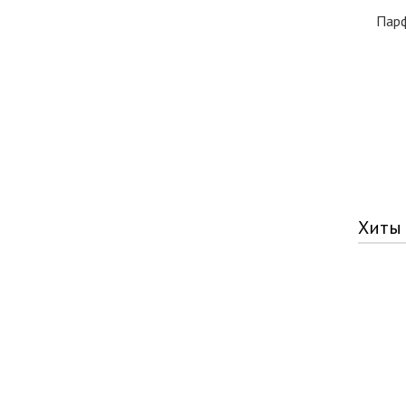
Парф
Хиты