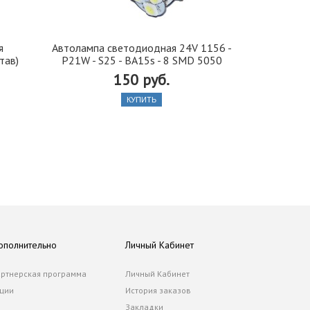
я
Автолампа cветодиодная 24V 1156 -
Иранская 
тав)
P21W - S25 - BA15s - 8 SMD 5050
стекло 42, 5
150 руб.
КУПИТЬ
ополнительно
Личный Кабинет
ртнерская программа
Личный Кабинет
ции
История заказов
Закладки