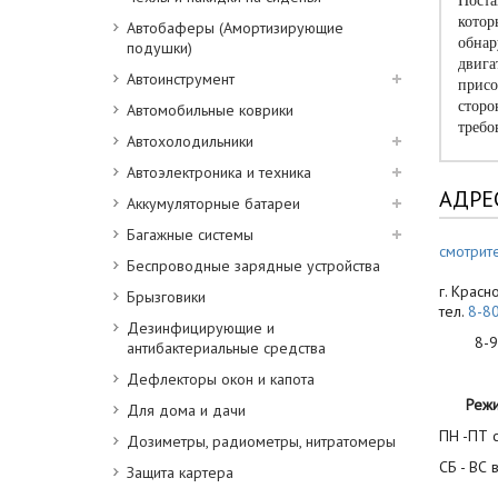
Поста
котор
Автобаферы (Амортизирующие
обнар
подушки)
двига
Автоинструмент
присо
сторо
Автомобильные коврики
требо
Автохолодильники
Автоэлектроника и техника
АДРЕ
Аккумуляторные батареи
Багажные системы
смотрите
Беспроводные зарядные устройства
г. Красн
Брызговики
тел.
8-8
Дезинфицирующие и
8-900
антибактериальные средства
Дефлекторы окон и капота
Реж
Для дома и дачи
ПН -ПТ с
Дозиметры, радиометры, нитратомеры
СБ - ВС 
Защита картера