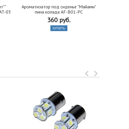
т""
Ароматизатор под сиденье "Майами"
Щетка стек
AT-03
пина колада AF-B01-PC
450 мм (18
360 руб.
КУПИТЬ