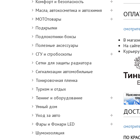
Комфорт и безопасность
Масла, автокосметика и автохимия
ОПЛА
МОТОтовары
Подкрылки
смотрит
Подлокотники-боксы
В магази
Полезные аксессуары
На сайте
Курьеру
СГУ и стробоскопы
Сетки для защиты радиатора
Сигнализации автомобильные
Тонировочная пленка
Туризм и отдых
Тюнинг и оборудование
Умный дом
ДОСТ
Уход за авто
Фары и Фонари LED
смотрит
Шумоизоляция
ПО КРА