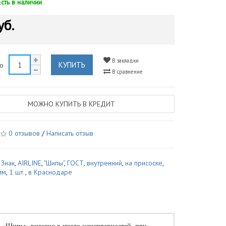
Есть в наличии
уб.
В закладки
КУПИТЬ
во
В сравнение
МОЖНО КУПИТЬ В КРЕДИТ
0 отзывов
/
Написать отзыв
,
Знак
,
AIRLINE
,
"Шипы"
,
ГОСТ
,
внутренний
,
на присоске
,
мм
,
1 шт.
,
в Краснодаре