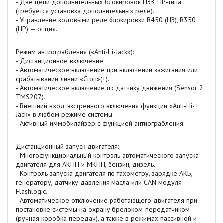
- Две цепи дополнительных блокировок НЗЗ, НР-типа
(требуется установка дополнительных реле).
- Управление кодовыми реле блокировки R450 (НЗ), R350
(НР) — опция.
Режим антиограбления («Anti-Hi-Jack»):
- Дистанционное включение.
- Автоматическое включение при включении зажигания или
срабатывании линии «Стоп»(+).
- Автоматическое включение по датчику движения (Sensor 2
TMS207).
- Внешний вход экстренного включения функции «Anti-Hi-
Jack» в любом режиме системы.
- Активный иммобилайзер с функцией антиограбления.
Дистанционный запуск двигателя:
- Многофункциональный контроль автоматического запуска
двигателя для АКПП и МКПП, бензин, дизель.
- Контроль запуска двигателя по тахометру, зарядке АКБ,
генератору, датчику давления масла или CAN модуля
Flashlogic.
- Автоматическое отключение работающего двигателя при
постановке системы на охрану брелоком-передатчиком
(ручная коробка передач), а также в режимах пассивной и