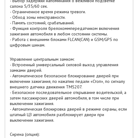
- Выбор задержки напоминания о вежливой подсветке
салона 5/35/60 сек.
- Ограниченное время режима тревоги.
- Обход зоны неисправности.
- Память состояний, срабатываний.
- Функция контроля брелокоммпередатчиком включения
зажигания автомобиля в любом состоянии системы.
- Работа с внешними блоками FLCAN(CAN) и GSM/GPS по
цифровым шинам.
Управление центральным замком:
- Встроенный универсальный силовой выход управления
замками дверей.
- Автоматическое безопасное блокирование дверей при
включении зажигания, по нажатию педали «Стоп», по сигналу
внешнего датчика движения TMS207.
- Безопасное последовательное открывание водительской, а
затем пассажирских дверей автомобиля, в том числе при
выключении зажигания.
- Автоматическая блокировка дверей в режиме охраны, если
штатный ЦЗ автомобиля разблокирует двери при
выключении зажигания.
Сирена (опция):