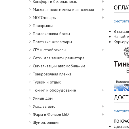
Комфорт и безопасность
ОПЛА
Масла, автокосметика и автохимия
МОТОтовары
смотрит
Подкрылки
В магази
Подлокотники-боксы
На сайте
Полезные аксессуары
Курьеру
СГУ и стробоскопы
Сетки для защиты радиатора
Сигнализации автомобильные
Тонировочная пленка
Туризм и отдых
Тюнинг и оборудование
ДОСТ
Умный дом
Уход за авто
смотрит
Фары и Фонари LED
ПО КРА
Шумоизоляция
Доставк