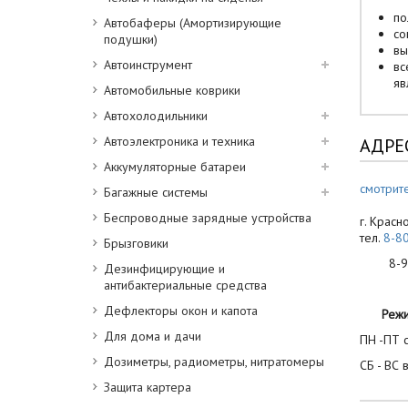
по
Автобаферы (Амортизирующие
со
подушки)
вы
Автоинструмент
вс
яв
Автомобильные коврики
Автохолодильники
Автоэлектроника и техника
АДРЕ
Аккумуляторные батареи
смотрите
Багажные системы
Беспроводные зарядные устройства
г. Красн
тел.
8-8
Брызговики
8-900
Дезинфицирующие и
антибактериальные средства
Дефлекторы окон и капота
Реж
Для дома и дачи
ПН -ПТ с
Дозиметры, радиометры, нитратомеры
СБ - ВС 
Защита картера