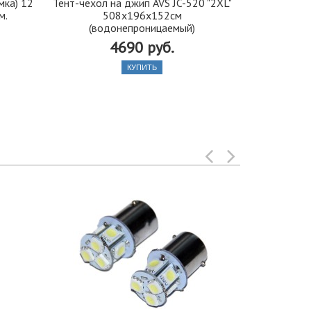
мка) 12
Тент-чехол на джип AVS JC-520 "2XL"
Светоот
м.
508х196х152см
длинномер L
(водонепроницаемый)
4690 руб.
КУПИТЬ