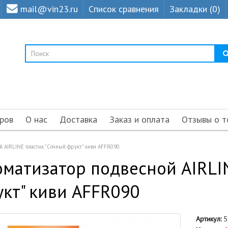
mail@vin23.ru
Список сравнения
Закладки (0)
ров
О нас
Доставка
Заказ и оплата
Отзывы о т
й AIRLINE пластик "Сочный фрукт" киви AFFR090
матизатор подвесной AIRLI
кт" киви AFFR090
Артикул:
5