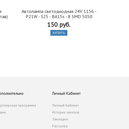
я
Автолампа cветодиодная 24V 1156 -
Иранская 
тав)
P21W - S25 - BA15s - 8 SMD 5050
стекло 42, 5
150 руб.
КУПИТЬ
ополнительно
Личный Кабинет
ртнерская программа
Личный Кабинет
ции
История заказов
Закладки
Рассылка