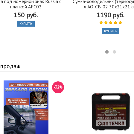
а под номерной знак Russia с
Сумка-холодильник (термосу
планкой AFC02
л AO-CB-02 30х21х21 с
150 руб.
1190 руб.
КУПИТЬ
КУПИТЬ
 продаж
-32%