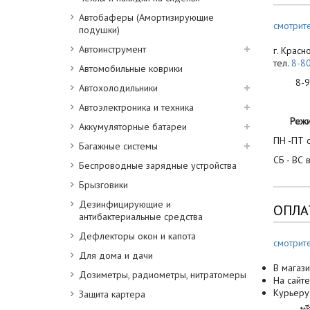
Автобаферы (Амортизирующие
смотрите
подушки)
Автоинструмент
г. Красн
тел.
8-8
Автомобильные коврики
8-900
Автохолодильники
Автоэлектроника и техника
Реж
Аккумуляторные батареи
ПН -ПТ с
Багажные системы
СБ - ВС 
Беспроводные зарядные устройства
Брызговики
Дезинфицирующие и
ОПЛА
антибактериальные средства
Дефлекторы окон и капота
смотрит
Для дома и дачи
В магази
Дозиметры, радиометры, нитратомеры
На сайте
Курьеру
Защита картера