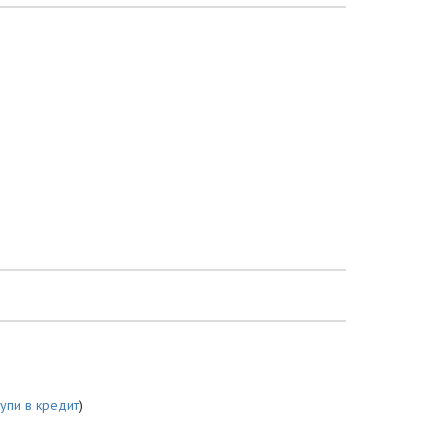
купи в кредит
)