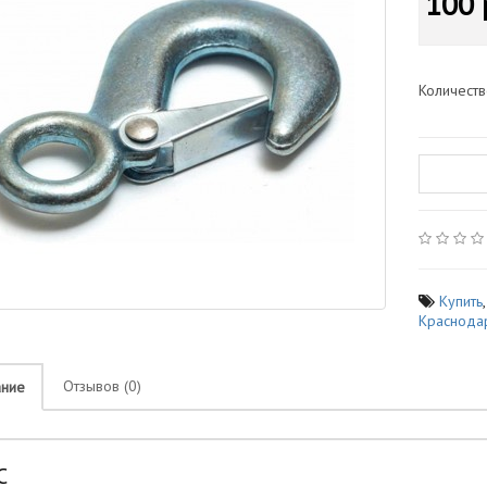
100 
Количест
Купить
Краснода
Отзывов (0)
ание
С