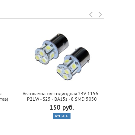
я
Автолампа cветодиодная 24V 1156 -
Иранская 
тав)
P21W - S25 - BA15s - 8 SMD 5050
стекло 42, 5
150 руб.
КУПИТЬ