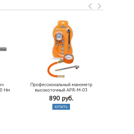
юч
Профессиональный манометр
Цифровой м
0 Нм
высокоточный APR-M-03
890 руб.
КУПИТЬ