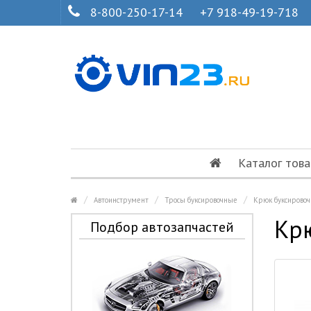
8-800-250-17-14
+7 918-49-19-718
Каталог това
Автоинструмент
Тросы буксировочные
Крюк буксирово
Кр
Подбор автозапчастей