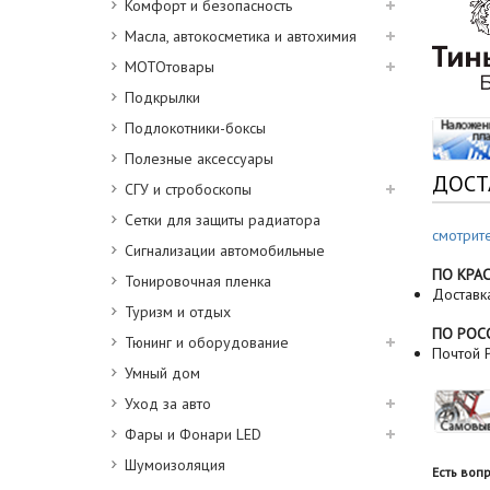
Комфорт и безопасность
Масла, автокосметика и автохимия
МОТОтовары
Подкрылки
Подлокотники-боксы
Полезные аксессуары
ДОСТ
СГУ и стробоскопы
Сетки для защиты радиатора
смотрит
Сигнализации автомобильные
ПО КРА
Тонировочная пленка
Доставк
Туризм и отдых
ПО РОС
Тюнинг и оборудование
Почтой Р
Умный дом
Уход за авто
Фары и Фонари LED
Шумоизоляция
Есть воп