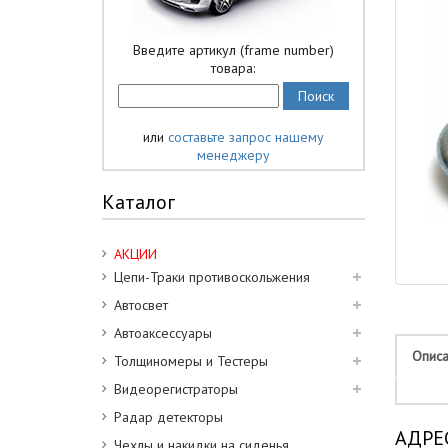
Введите артикул (frame number)
товара:
или
составьте запрос нашему
менеджеру
Каталог
АКЦИИ
Цепи-Траки противоскольжения
Автосвет
Автоаксессуары
Опис
Толщиномеры и Тестеры
Видеорегистраторы
Радар детекторы
АДРЕ
Чехлы и накидки на сиденья