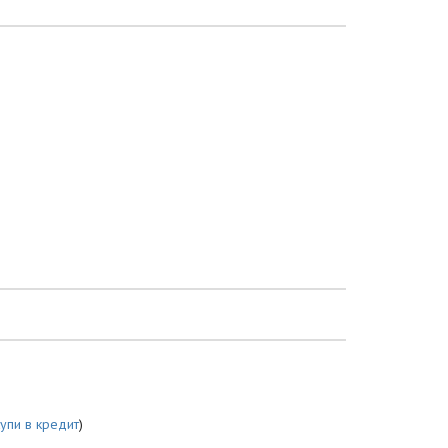
купи в кредит
)