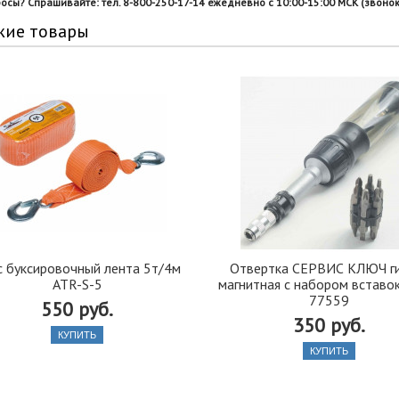
росы? Спрашивайте: тел. 8-800-250-17-14 ежедневно с 10:00-15:00 МСК (звонок
жие товары
с буксировочный лента 5т/4м
Отвертка СЕРВИС КЛЮЧ г
ATR-S-5
магнитная с набором вставок
77559
550 руб.
350 руб.
КУПИТЬ
КУПИТЬ