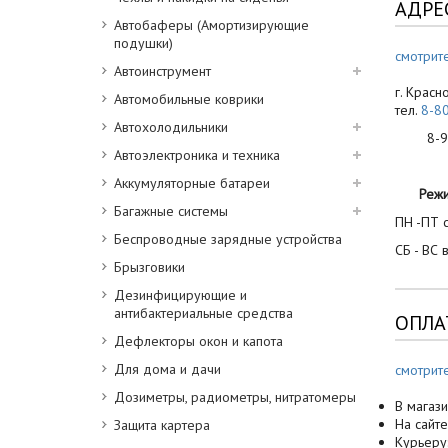
АДРЕ
Автобаферы (Амортизирующие
подушки)
смотрите
Автоинструмент
г. Красн
Автомобильные коврики
тел.
8-8
Автохолодильники
8-900
Автоэлектроника и техника
Аккумуляторные батареи
Реж
Багажные системы
ПН -ПТ с
Беспроводные зарядные устройства
СБ - ВС 
Брызговики
Дезинфицирующие и
антибактериальные средства
ОПЛА
Дефлекторы окон и капота
Для дома и дачи
смотрит
Дозиметры, радиометры, нитратомеры
В магази
На сайте
Защита картера
Курьеру