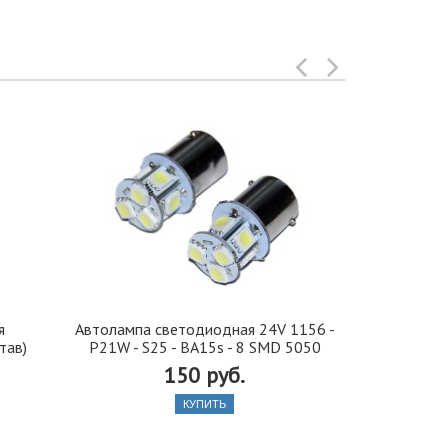
я
Автолампа cветодиодная 24V 1156 -
Иранская 
тав)
P21W - S25 - BA15s - 8 SMD 5050
стекло 42, 5
150 руб.
КУПИТЬ