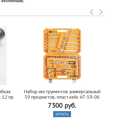
 бесплатный).
ибкая
Набор инструментов универсальный
Набор Г-обр
 12 пр.
59 предметов, пласт.кейс AT-59-06
СЕРВИС КЛЮ
7300 руб.
КУПИТЬ