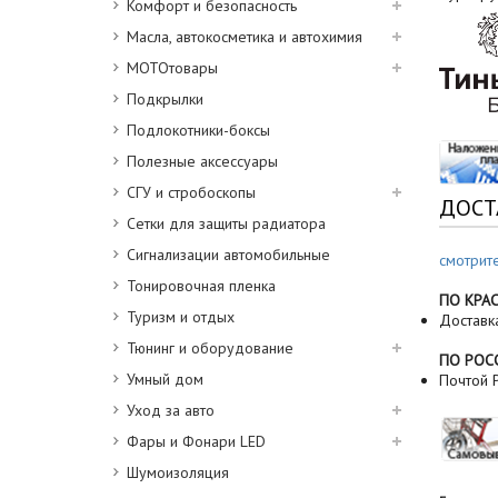
Комфорт и безопасность
Масла, автокосметика и автохимия
МОТОтовары
Подкрылки
Подлокотники-боксы
Полезные аксессуары
СГУ и стробоскопы
ДОСТ
Сетки для защиты радиатора
Сигнализации автомобильные
смотрит
Тонировочная пленка
ПО КРА
Туризм и отдых
Доставк
Тюнинг и оборудование
ПО РОС
Умный дом
Почтой Р
Уход за авто
Фары и Фонари LED
Шумоизоляция