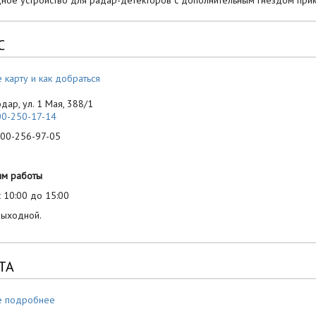
ное устройство для радар-детекторов с дополнительным гнездом при
С
 карту и как добраться
одар, ул. 1 Мая, 388/1
00-250-17-14
-256-97-05
им работы
 10:00 до 15:00
выходной.
ТА
е подробнее