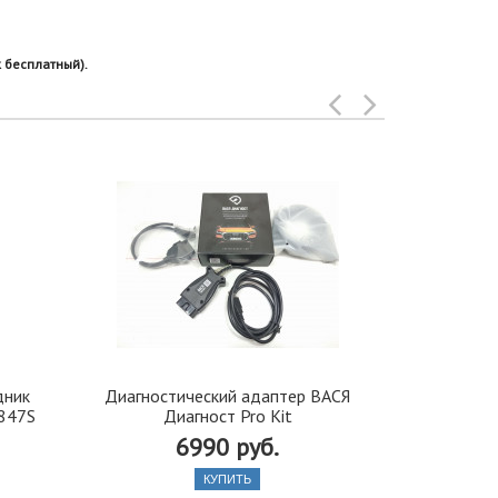
 бесплатный).
дник
Диагностический адаптер ВАСЯ
Бортовой ко
0847S
Диагност Pro Kit
6990 руб.
1
КУПИТЬ