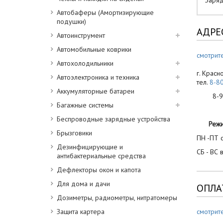
Заряд
Автобаферы (Амортизирующие
подушки)
АДРЕ
Автоинструмент
Автомобильные коврики
смотрите
Автохолодильники
г. Красн
Автоэлектроника и техника
тел.
8-8
Аккумуляторные батареи
8-900
Багажные системы
Беспроводные зарядные устройства
Реж
Брызговики
ПН -ПТ с
Дезинфицирующие и
СБ - ВС 
антибактериальные средства
Дефлекторы окон и капота
Для дома и дачи
ОПЛА
Дозиметры, радиометры, нитратомеры
Защита картера
смотрит