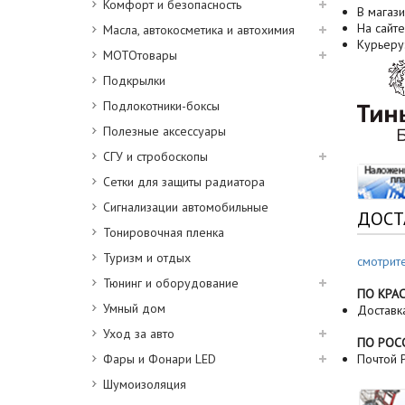
Комфорт и безопасность
В магази
На сайте
Масла, автокосметика и автохимия
Курьеру
МОТОтовары
Подкрылки
Подлокотники-боксы
Полезные аксессуары
СГУ и стробоскопы
Сетки для защиты радиатора
Сигнализации автомобильные
ДОСТ
Тонировочная пленка
Туризм и отдых
смотрит
Тюнинг и оборудование
ПО КРА
Умный дом
Доставк
Уход за авто
ПО РОС
Фары и Фонари LED
Почтой Р
Шумоизоляция