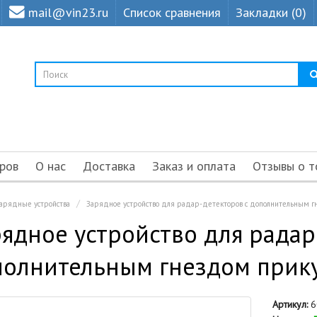
mail@vin23.ru
Список сравнения
Закладки (0)
ров
О нас
Доставка
Заказ и оплата
Отзывы о т
зарядные устройства
Зарядное устройство для радар-детекторов с дополнительным г
ядное устройство для радар
олнительным гнездом прику
Артикул:
6