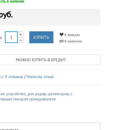
Есть в наличии
руб.
В закладки
КУПИТЬ
во
В сравнение
МОЖНО КУПИТЬ В КРЕДИТ
0 отзывов
/
Написать отзыв
ое устройство
,
для радар-детекторов
,
с
ельным гнездом прикуривателя