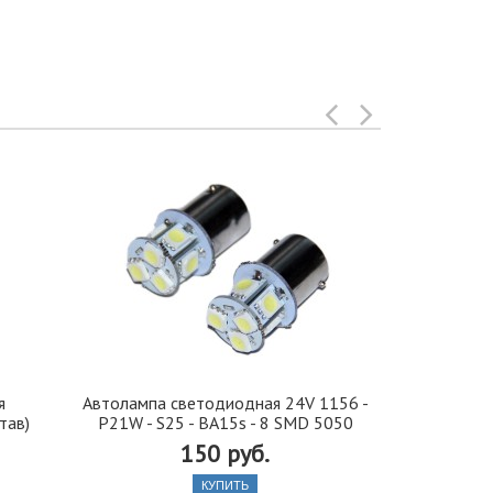
я
Автолампа cветодиодная 24V 1156 -
Иранская 
тав)
P21W - S25 - BA15s - 8 SMD 5050
стекло 42, 5
150 руб.
КУПИТЬ