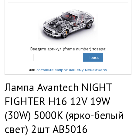
Введите артикул (frame number) товара:
или
составьте запрос нашему менеджеру
Лампа Avantech NIGHT
FIGHTER H16 12V 19W
(30W) 5000K (ярко-белый
свет) 2шт AB5016