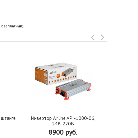
 бесплатный).
 штанге
Инвертор Airline API-1000-06,
Ионизатор 
24В-220В
в 
8900 руб.
13