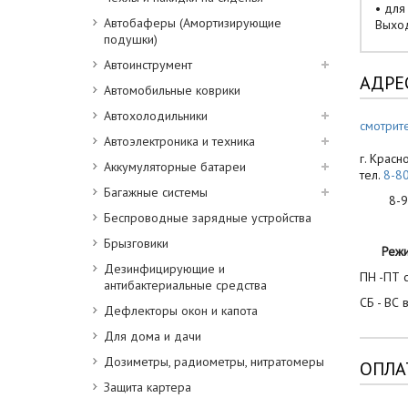
• для
Автобаферы (Амортизирующие
Выход
подушки)
Автоинструмент
АДРЕ
Автомобильные коврики
Автохолодильники
смотрите
Автоэлектроника и техника
г. Красн
Аккумуляторные батареи
тел.
8-8
Багажные системы
8-900
Беспроводные зарядные устройства
Брызговики
Реж
Дезинфицирующие и
ПН -ПТ с
антибактериальные средства
СБ - ВС 
Дефлекторы окон и капота
Для дома и дачи
Дозиметры, радиометры, нитратомеры
ОПЛА
Защита картера