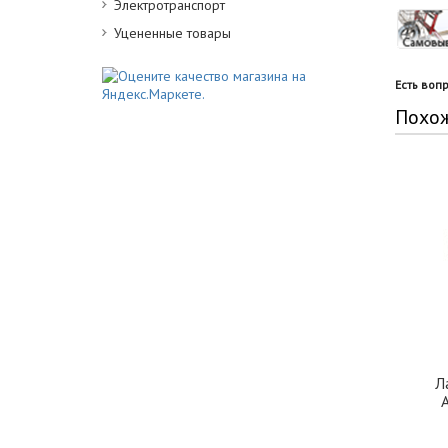
Электротранспорт
Уцененные товары
Есть воп
Похо
Л