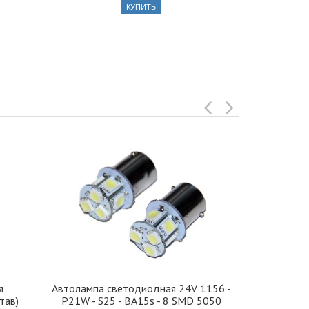
КУПИТЬ
я
Автолампа cветодиодная 24V 1156 -
Иранская 
тав)
P21W - S25 - BA15s - 8 SMD 5050
стекло 42, 5