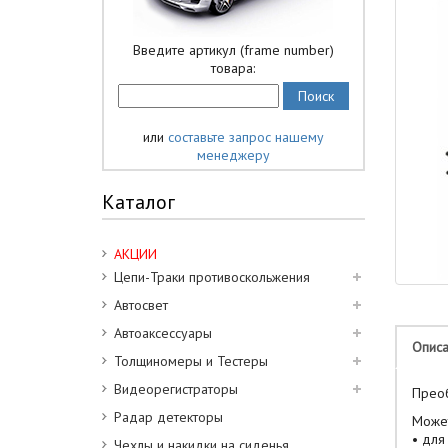
Введите артикул (frame number)
товара:
или
составьте запрос нашему
менеджеру
Каталог
АКЦИИ
Цепи-Траки противоскольжения
Автосвет
Автоаксессуары
Опис
Толщиномеры и Тестеры
Видеорегистраторы
Преоб
Радар детекторы
Может
• для
Чехлы и накидки на сиденья