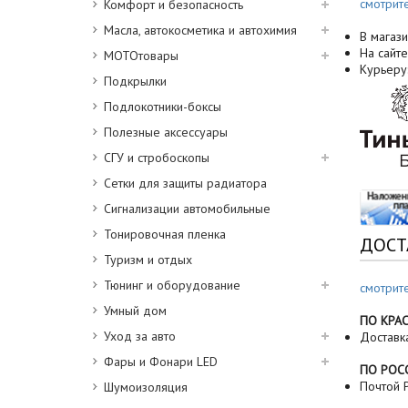
смотрит
Комфорт и безопасность
Масла, автокосметика и автохимия
В магази
На сайте
МОТОтовары
Курьеру
Подкрылки
Подлокотники-боксы
Полезные аксессуары
СГУ и стробоскопы
Сетки для защиты радиатора
Сигнализации автомобильные
Тонировочная пленка
ДОСТ
Туризм и отдых
Тюнинг и оборудование
смотрит
Умный дом
ПО КРА
Уход за авто
Доставк
Фары и Фонари LED
ПО РОС
Почтой Р
Шумоизоляция