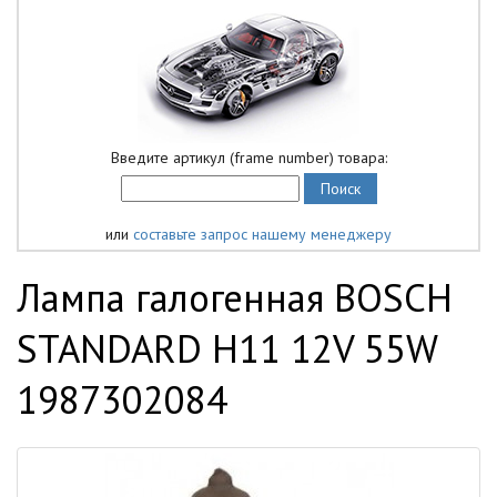
Введите артикул (frame number) товара:
или
составьте запрос нашему менеджеру
Лампа галогенная BOSCH
STANDARD H11 12V 55W
1987302084