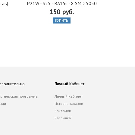
тав)
P21W - S25 - BA15s - 8 SMD 5050
стекло 42, 5
150 руб.
КУПИТЬ
ополнительно
Личный Кабинет
ртнерская программа
Личный Кабинет
ции
История заказов
Закладки
Рассылка