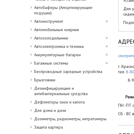
Устан
Автобаферы (Амортизирующие
Для у
подушки)
сиден
Автоинструмент
Подло
Автомобильные коврики
Автохолодильники
АДРЕ
Автоэлектроника и техника
Аккумуляторные батареи
смотрите
Багажные системы
г. Красн
Беспроводные зарядные устройства
тел.
8-8
Брызговики
8-900
Дезинфицирующие и
антибактериальные средства
Реж
Дефлекторы окон и капота
ПН -ПТ с
Для дома и дачи
СБ - ВС 
Дозиметры, радиометры, нитратомеры
Защита картера