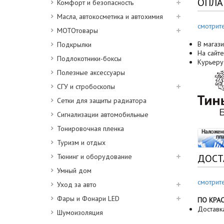
ОПЛА
Комфорт и безопасность
Масла, автокосметика и автохимия
смотрит
МОТОтовары
В магази
Подкрылки
На сайте
Подлокотники-боксы
Курьеру
Полезные аксессуары
СГУ и стробоскопы
Сетки для защиты радиатора
Сигнализации автомобильные
Тонировочная пленка
Туризм и отдых
Тюнинг и оборудование
ДОСТ
Умный дом
смотрит
Уход за авто
Фары и Фонари LED
ПО КРА
Доставк
Шумоизоляция