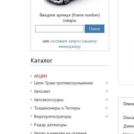
Введите артикул (frame number)
товара:
или
составьте запрос нашему
менеджеру
Каталог
АКЦИИ
Цепи-Траки противоскольжения
Автосвет
Автоаксессуары
Опис
Толщиномеры и Тестеры
Видеорегистраторы
Описа
Радар детекторы
Данна
Чехлы и накидки на сиденья