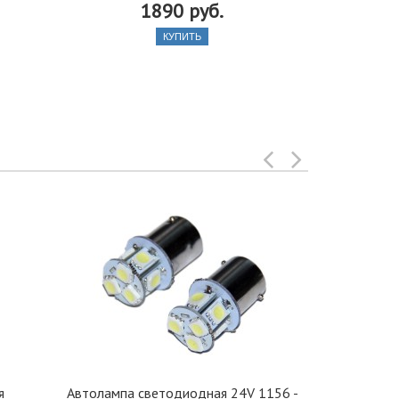
1890 руб.
КУПИТЬ
я
Автолампа cветодиодная 24V 1156 -
Иранская 