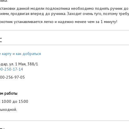
овка:
становки данной модели подлокотника необходимо поднять ручник до 
иями, продвигая вперед до ручника. Заходит очень туго, поэтому треб
котник устанавливается легко и надежно менее чем за 1 минуту!
С
 карту и как добраться
одар, ул. 1 Мая, 388/1
00-250-17-14
-256-97-05
им работы
 10:00 до 15:00
выходной.