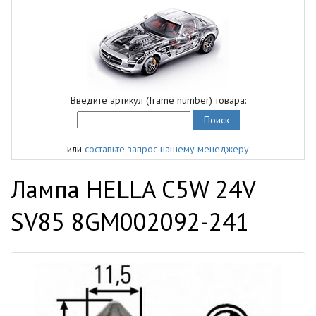
Введите артикул (frame number) товара:
или
составьте запрос нашему менеджеру
Лампа HELLA C5W 24V
SV85 8GM002092-241