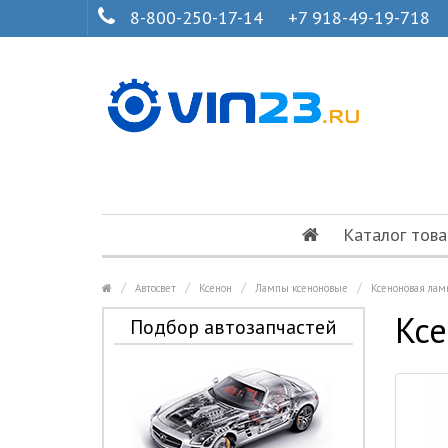
8-800-250-17-14
+7 918-49-19-718
Каталог това
Автосвет
Ксенон
Лампы ксеноновые
Ксеноновая лам
Ксе
Подбор автозапчастей