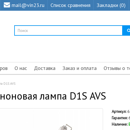
mail@vin23.ru
Список сравнения
Закладки (0)
ров
О нас
Доставка
Заказ и оплата
Отзывы о т
па D1S AVS
ноновая лампа D1S AVS
Артикул:
6
Гарантия:
6
Наличие: