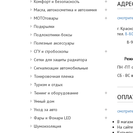
Комфорт и безопасность
АДРЕ
Масла, автокосметика и автохимия
смотрите
МОТОтовары
Подкрылки
г. Красн
тел.
8-8
Подлокотники-боксы
8-900
Полезные аксессуары
СГУ и стробоскопы
Реж
Сетки для защиты радиатора
ПН -ПТ с
Сигнализации автомобильные
СБ - ВС 
Тонировочная пленка
Туризм и отдых
Тюнинг и оборудование
ОПЛА
Умный дом
Уход за авто
смотрит
Фары и Фонари LED
В магази
Шумоизоляция
На сайте
Курьеру