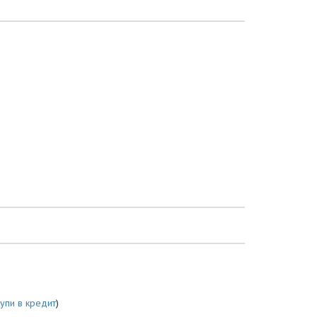
купи в кредит
)