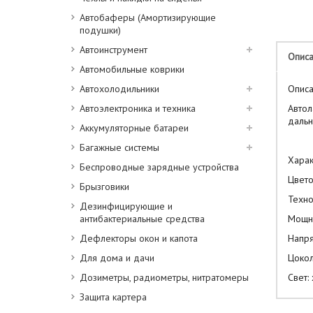
Автобаферы (Амортизирующие
подушки)
Автоинструмент
Опис
Автомобильные коврики
Автохолодильники
Описа
Автоэлектроника и техника
Автол
дальн
Аккумуляторные батареи
Багажные системы
Харак
Беспроводные зарядные устройства
Цвето
Брызговики
Техно
Дезинфицирующие и
антибактериальные средства
Мощно
Дефлекторы окон и капота
Напря
Для дома и дачи
Цокол
Дозиметры, радиометры, нитратомеры
Свет:
Защита картера