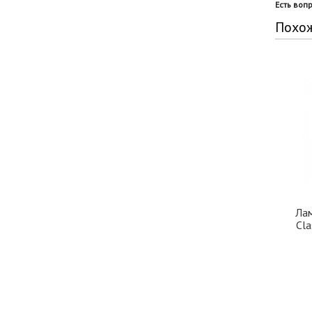
Есть воп
Похо
Лам
Cl