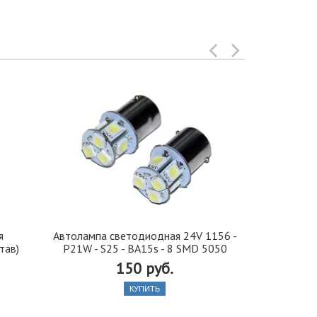
я
Автолампа cветодиодная 24V 1156 -
Иранская 
тав)
P21W - S25 - BA15s - 8 SMD 5050
стекло 42, 5
150 руб.
КУПИТЬ