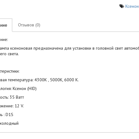
Ксенон
Отзывов (0)
ание
ние:
ампа ксеноновая предназначена для установки в головной свет автомо
его света.
теристики:
вая температура: 4300K , 5000K, 6000 К.
логия: Ксенон (HID)
сть: 35 Ватт
жение: 12 V.
ь : D1S
 холодный