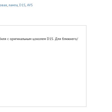
овая
,
лампа
,
D1S
,
AVS
биля с оригинальным цоколем D1S. Для ближнего/