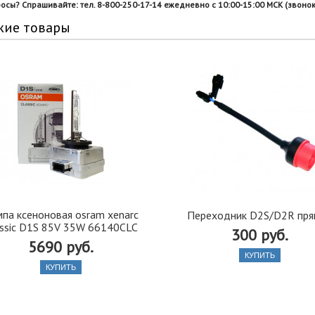
росы? Спрашивайте: тел. 8-800-250-17-14 ежедневно с 10:00-15:00 МСК (звонок
жие товары
па ксеноновая osram xenarc
Переходник D2S/D2R пр
assic D1S 85V 35W 66140CLC
300 руб.
5690 руб.
КУПИТЬ
КУПИТЬ