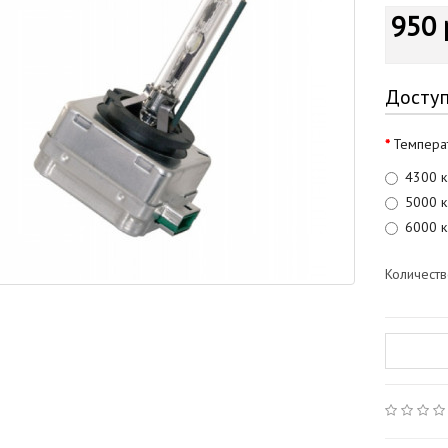
950 
Досту
Темпера
4300 к
5000 к
6000 к
Количест