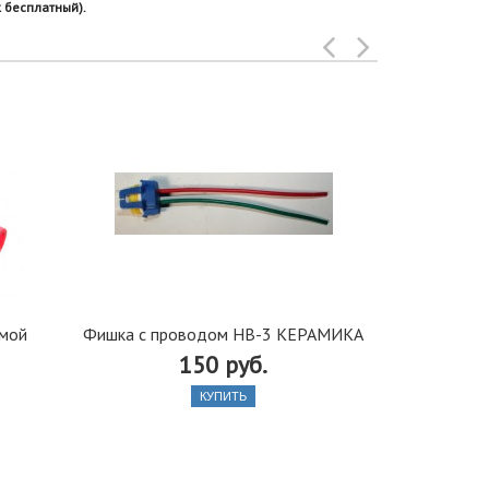
 бесплатный).
ямой
Фишка с проводом НВ-3 КЕРАМИКА
Лампа биксе
150 руб.
35
КУПИТЬ