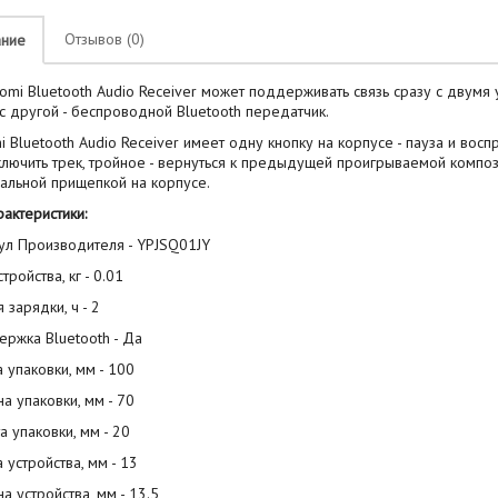
Отзывов (0)
ание
i Bluetooth Audio Receiver может поддерживать связь сразу с двумя у
 с другой - беспроводной Bluetooth передатчик.
i Bluetooth Audio Receiver имеет одну кнопку на корпусе - пауза и во
лючить трек, тройное - вернуться к предыдущей проигрываемой композ
альной прищепкой на корпусе.
актеристики:
ул Производителя - YPJSQ01JY
тройства, кг - 0.01
 зарядки, ч - 2
ржка Bluetooth - Да
 упаковки, мм - 100
а упаковки, мм - 70
а упаковки, мм - 20
 устройства, мм - 13
а устройства, мм - 13.5