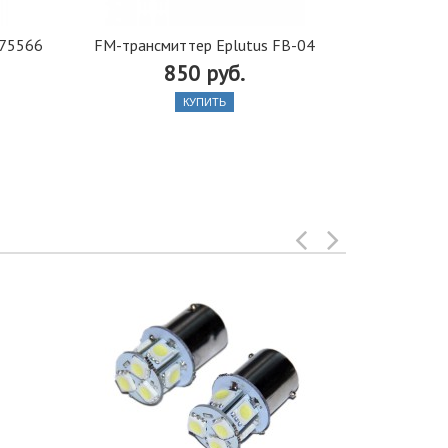
75566
FM-трансмиттер Eplutus FB-04
Алкотест
850 руб.
КУПИТЬ