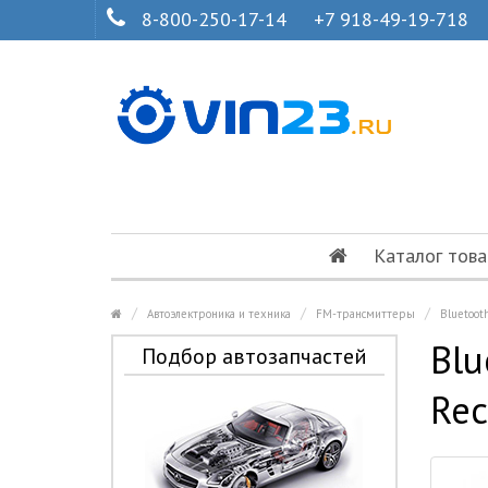
8-800-250-17-14
+7 918-49-19-718
Каталог това
Автоэлектроника и техника
FM-трансмиттеры
Bluetoot
Blu
Подбор автозапчастей
Rec