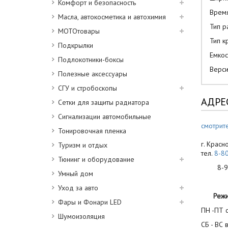
Комфорт и безопасность
Время
Масла, автокосметика и автохимия
Тип р
МОТОтовары
Тип к
Подкрылки
Емкос
Подлокотники-боксы
Верси
Полезные аксессуары
СГУ и стробоскопы
АДРЕ
Сетки для защиты радиатора
Сигнализации автомобильные
смотрите
Тонировочная пленка
г. Красн
Туризм и отдых
тел.
8-8
Тюнинг и оборудование
8-900
Умный дом
Уход за авто
Реж
Фары и Фонари LED
ПН -ПТ с
Шумоизоляция
СБ - ВС 