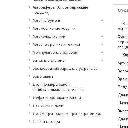
Автобаферы (Амортизирующие
Опис
подушки)
Автоинструмент
Xiaom
Автомобильные коврики
мм, а
Автохолодильники
Xiaom
перек
Автоэлектроника и техника
специ
Аккумуляторные батареи
Хар
Багажные системы
Артик
Беспроводные зарядные устройства
Вес ус
Брызговики
Время
Дезинфицирующие и
Подде
антибактериальные средства
Длина
Дефлекторы окон и капота
Ширин
Для дома и дачи
Высот
Дозиметры, радиометры, нитратомеры
Длина
Защита картера
Ширин