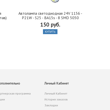
я
Автолампа cветодиодная 24V 1156 -
Иранская 
тав)
P21W - S25 - BA15s - 8 SMD 5050
стекло 42, 5
150 руб.
КУПИТЬ
ополнительно
Личный Кабинет
ртнерская программа
Личный Кабинет
ции
История заказов
Закладки