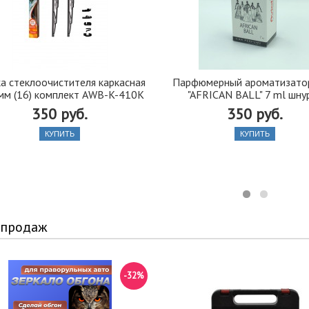
а стеклоочистителя каркасная
Парфюмерный ароматизатор
мм (16) комплект AWB-K-410K
"AFRICAN BALL" 7 ml шну
350 руб.
350 руб.
КУПИТЬ
КУПИТЬ
 продаж
-32%