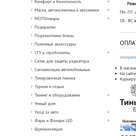
Комфорт и безопасность
Реж
Масла, автокосметика и автохимия
ПН -ПТ с
МОТОтовары
СБ - ВС 
Подкрылки
Подлокотники-боксы
ОПЛА
Полезные аксессуары
СГУ и стробоскопы
смотрит
Сетки для защиты радиатора
В магази
Сигнализации автомобильные
На сайте
Тонировочная пленка
Курьеру
Туризм и отдых
Тюнинг и оборудование
Умный дом
Уход за авто
Фары и Фонари LED
Шумоизоляция