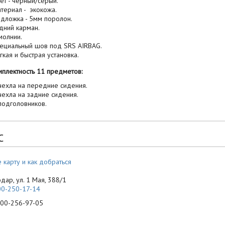
ет - черный/серый.
териал - экокожа.
дложка - 5мм поролон.
дний карман.
молнии.
ециальный шов под SRS AIRBAG.
гкая и быстрая установка.
лектность 11 предметов:
чехла на передние сидения.
чехла на задние сидения.
подголовников.
С
 карту и как добраться
одар, ул. 1 Мая, 388/1
00-250-17-14
-256-97-05