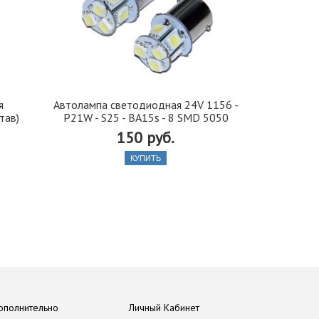
я
Автолампа cветодиодная 24V 1156 -
Иранская 
тав)
P21W - S25 - BA15s - 8 SMD 5050
стекло 42, 5
150 руб.
КУПИТЬ
ополнительно
Личный Кабинет