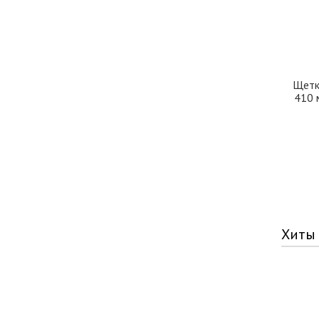
Щетк
410 
Хиты