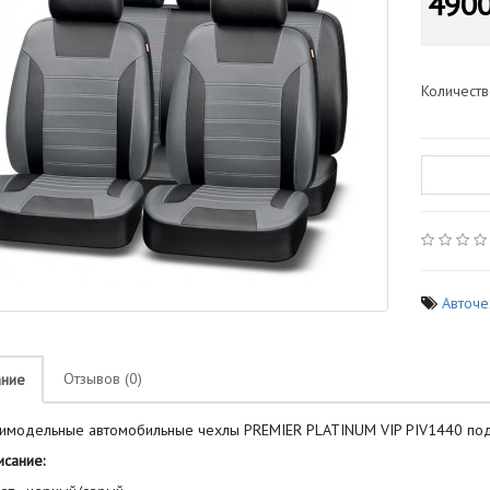
4900
Количест
Авточ
Отзывов (0)
ание
имодельные автомобильные чехлы PREMIER PLATINUM VIP PIV1440 подх
ание: