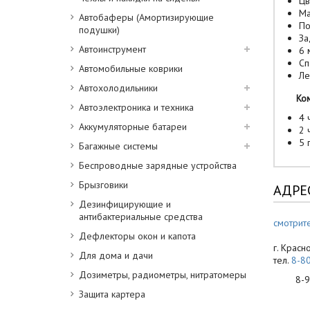
Цв
Ма
Автобаферы (Амортизирующие
По
подушки)
За
Автоинструмент
6 
Сп
Автомобильные коврики
Ле
Автохолодильники
Комп
Автоэлектроника и техника
4 
Аккумуляторные батареи
2 
5 
Багажные системы
Беспроводные зарядные устройства
Брызговики
АДРЕ
Дезинфицирующие и
антибактериальные средства
смотрите
Дефлекторы окон и капота
г. Красн
Для дома и дачи
тел.
8-8
Дозиметры, радиометры, нитратомеры
8-900
Защита картера