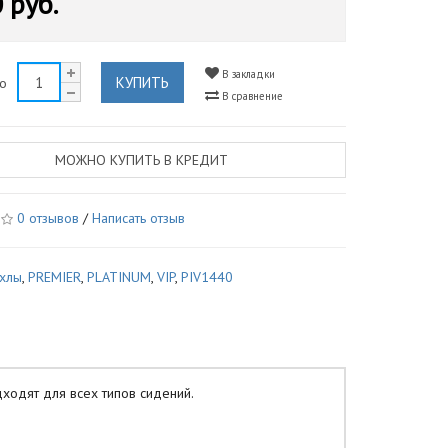
 руб.
В закладки
КУПИТЬ
во
В сравнение
МОЖНО КУПИТЬ В КРЕДИТ
0 отзывов
/
Написать отзыв
ехлы
,
PREMIER
,
PLATINUM
,
VIP
,
PIV1440
одят для всех типов сидений.