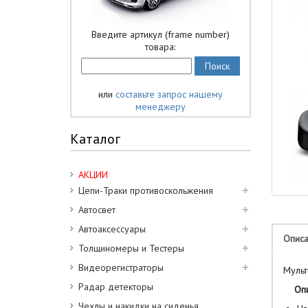
Введите артикул (frame number)
товара:
или
составьте запрос нашему
менеджеру
Каталог
АКЦИИ
Цепи-Траки противоскольжения
Автосвет
Автоаксессуары
Опис
Толщиномеры и Тестеры
Видеорегистраторы
Мульт
Радар детекторы
Опис
Чехлы и накидки на сиденья