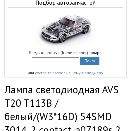
Подбор автозапчастей
Введите артикул (frame number) товара:
или
составьте запрос нашему менеджеру
Лампа светодиодная AVS
T20 T113B /
белый/(W3*16D) 54SMD
3014, 2 contact, a07189s 2