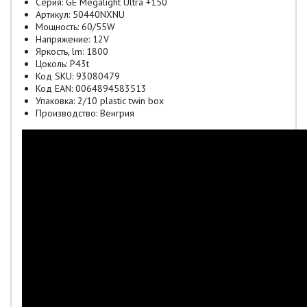
Серия: GE Megalight Ultra +150
Артикул: 50440NXNU
Мощность: 60/55W
Напряжение: 12V
Яркость, lm: 1800
Цоколь: P43t
Код SKU: 93080479
Код EAN: 0064894583513
Упаковка: 2/10 plastic twin box
Производство: Венгрия