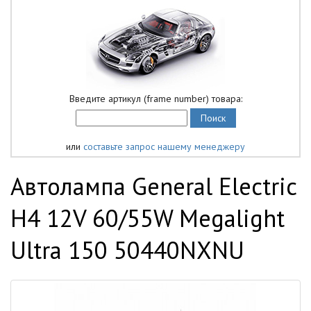
Введите артикул (frame number) товара:
или
составьте запрос нашему менеджеру
Автолампа General Electric
H4 12V 60/55W Megalight
Ultra 150 50440NXNU