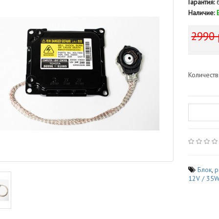
Гарантия:
6
Наличие:
2990 
Количест
Блок
,
р
12V / 35W