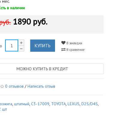
 мес.
Есть в наличии
1890 руб.
руб.
В закладки
КУПИТЬ
во
В сравнение
МОЖНО КУПИТЬ В КРЕДИТ
0 отзывов
/
Написать отзыв
озжига
,
штатный
,
C3-17009
,
TOYOTA
,
LEXUS
,
D2S/D4S
,
. шт