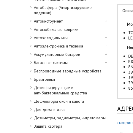
Автобаферы (Амортизирующие
Опис
подушки)
Автоинструмент
Мо
Автомобильные коврики
TO
Автохолодильники
LE
Автоэлектроника и техника
Но
Аккумуляторные батареи
DE
KI
Багажные системы
86
Беспроводные зарядные устройства
39
39
Брызговики
39
Дезинфицирующие и
85
антибактериальные средства
Дефлекторы окон и капота
АДРЕ
Для дома и дачи
Дозиметры, радиометры, нитратомеры
смотрите
Защита картера