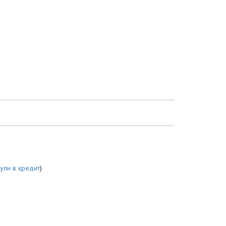
купи в кредит
)