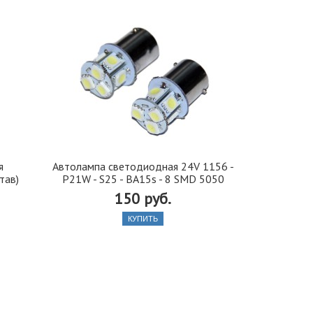
я
Автолампа cветодиодная 24V 1156 -
Иранская 
тав)
P21W - S25 - BA15s - 8 SMD 5050
стекло 42, 5
150 руб.
КУПИТЬ