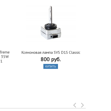
-Treme
Блок розжи
Ксеноновая лампа SVS D1S Classic
V 35W
104 Ba
800 руб.
S1
КУПИТЬ