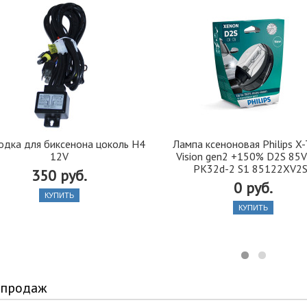
одка для биксенона цоколь H4
Лампа ксеноновая Philips X
12V
Vision gen2 +150% D2S 85
PK32d-2 S1 85122XV2
350 руб.
0 руб.
КУПИТЬ
КУПИТЬ
 продаж