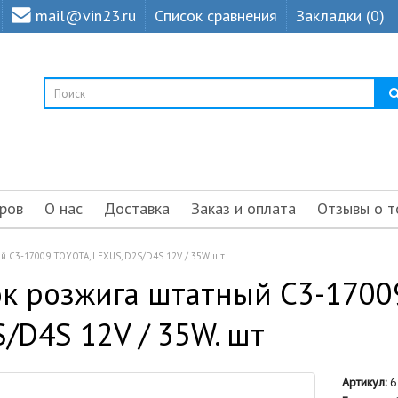
mail@vin23.ru
Список сравнения
Закладки (0)
ров
О нас
Доставка
Заказ и оплата
Отзывы о т
ый C3-17009 TOYOTA, LEXUS, D2S/D4S 12V / 35W. шт
к розжига штатный C3-1700
/D4S 12V / 35W. шт
Артикул:
6