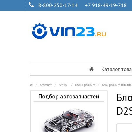
8-800-250-17-14
+7 918-49-19-718
Каталог това
Автосвет
Ксенон
Блоки розжига
Блок розжига штатн
Бло
Подбор автозапчастей
D2S