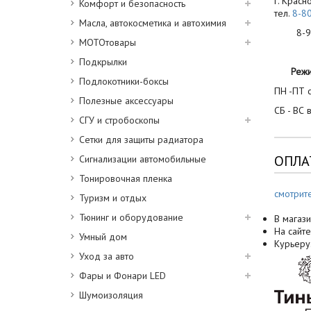
г. Красн
Комфорт и безопасность
тел.
8-8
Масла, автокосметика и автохимия
8-900
МОТОтовары
Подкрылки
Реж
Подлокотники-боксы
ПН -ПТ с
Полезные аксессуары
СБ - ВС 
СГУ и стробоскопы
Сетки для защиты радиатора
ОПЛА
Сигнализации автомобильные
Тонировочная пленка
смотрит
Туризм и отдых
Тюнинг и оборудование
В магази
На сайте
Умный дом
Курьеру
Уход за авто
Фары и Фонари LED
Шумоизоляция