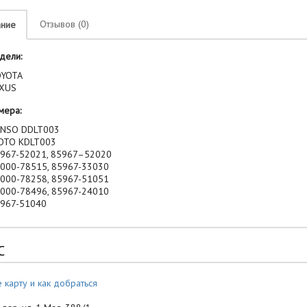
Отзывов (0)
ание
дели:
YOTA
XUS
мера:
NSO DDLT003
OTO KDLT003
967-52021, 85967–52020
000-78515, 85967-33030
000-78258, 85967-51051
000-78496, 85967-24010
967-51040
С
 карту и как добраться