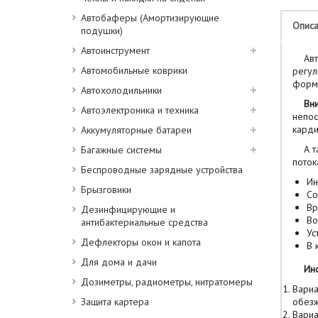
Автобаферы (Амортизирующие
Опис
подушки)
Автоинструмент
Автом
Автомобильные коврики
регул
формы
Автохолодильники
Вн
Автоэлектроника и техника
непос
карди
Аккумуляторные батареи
А так
Багажные системы
поток
Беспроводные зарядные устройства
Ин
Брызговики
Со
Вр
Дезинфицирующие и
Во
антибактериальные средства
Ус
Дефлекторы окон и капота
В 
Для дома и дачи
Инс
Дозиметры, радиометры, нитратомеры
Вариа
Защита картера
обезж
Вариа