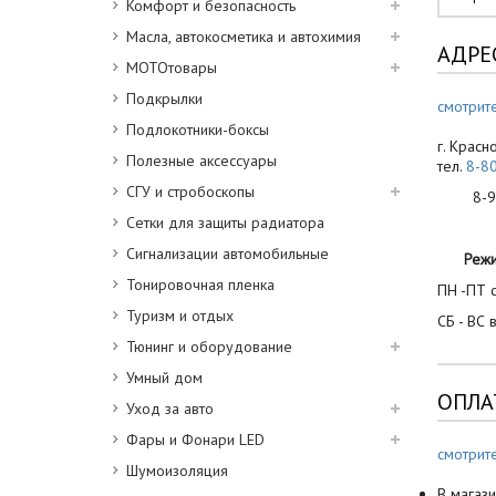
Комфорт и безопасность
Масла, автокосметика и автохимия
АДРЕ
МОТОтовары
Подкрылки
смотрите
Подлокотники-боксы
г. Красн
Полезные аксессуары
тел.
8-8
СГУ и стробоскопы
8-900
Сетки для защиты радиатора
Сигнализации автомобильные
Реж
Тонировочная пленка
ПН -ПТ с
Туризм и отдых
СБ - ВС 
Тюнинг и оборудование
Умный дом
ОПЛА
Уход за авто
Фары и Фонари LED
смотрит
Шумоизоляция
В магази