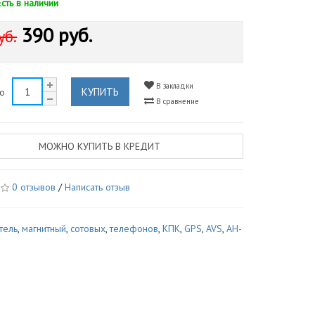
Есть в наличии
390 руб.
уб.
В закладки
КУПИТЬ
во
В сравнение
МОЖНО КУПИТЬ В КРЕДИТ
0 отзывов
/
Написать отзыв
тель
,
магнитный
,
сотовых
,
телефонов
,
КПК
,
GPS
,
AVS
,
AH-