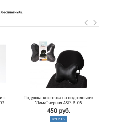
 бесплатный).
и с
Подушка-косточка на подголовник
Рамк
02
"Лима" черная ASP-B-05
антивандаль
450 руб.
КУПИТЬ