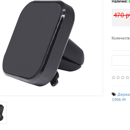
Наличие:
470 р
Количест
Держа
1906-M