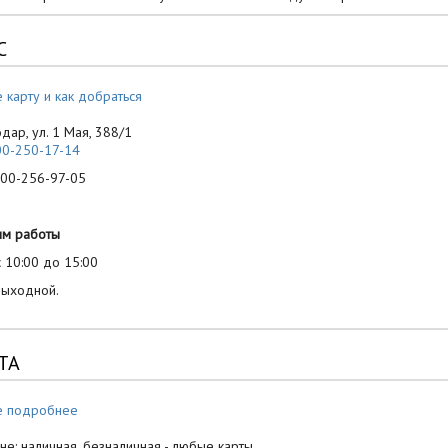
С
 карту и как добраться
одар, ул. 1 Мая, 388/1
00-250-17-14
-256-97-05
им работы
 10:00 до 15:00
выходной.
ТА
е подробнее
не: наличная, безналичная - любые карты