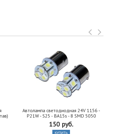
я
Автолампа cветодиодная 24V 1156 -
Иранская 
тав)
P21W - S25 - BA15s - 8 SMD 5050
стекло 42, 5
150 руб.
КУПИТЬ