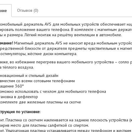
Отзывов (0)
ание
обильный держатель AVS для мобильных устройств обеспечивает над
ировать положение вашего телефона. В комплекте с магнитным держат
 и размера. Лёгкий монтаж на решётку вентиляции в автомобиле.
имание!
Магнитный держатель AVS не наносит вреда мобильным устройс
редственной близости от держателя предметы чувствительные к магнит
остимуляторы, жёсткие диски компьютера.
же, во избежание перегрева вашего мобильного устройства – сопло 
а тёплого воздуха.
новационный и стильный дизайн
вместим со всеми сотовыми телефонами
ащение 360°
зможно использовать с чехлом для мобильного телефона
тановка в дефлектор
комплекте две железные пластины на скотче
трукция по установке:
нт. Пластина со скотчем наклеивается на заднюю плоскость устройства 
ирив место для пластины салфеткой со спиртом.
нт. Ультратонкая пластина устанавливается между телефоном и жестким