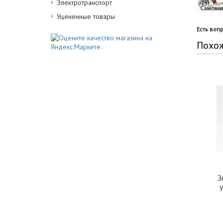
Электротранспорт
Уцененные товары
Есть воп
Похо
З