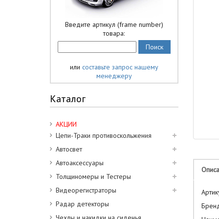
Введите артикул (frame number)
товара:
или
составьте запрос нашему
менеджеру
Каталог
АКЦИИ
Цепи-Траки противоскольжения
Автосвет
Автоаксессуары
Опис
Толщиномеры и Тестеры
Видеорегистраторы
Арт
Радар детекторы
Бр
Чехлы и накидки на сиденья