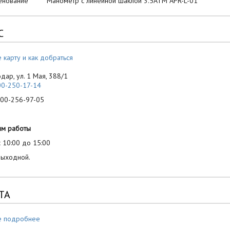
енование Манометр с линейной шаклой 3.5АТМ APR-L-01
С
 карту и как добраться
одар, ул. 1 Мая, 388/1
00-250-17-14
-256-97-05
им работы
 10:00 до 15:00
выходной.
ТА
е подробнее