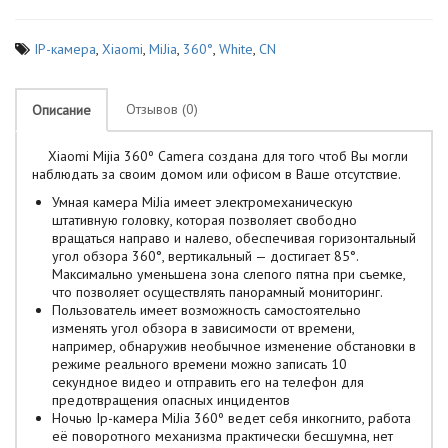
IP-камера
,
Xiaomi
,
MiJia
,
360°
,
White
,
CN
Отзывов (0)
Описание
Xiaomi Mijia 360º Camera создана для того чтоб Вы могли
наблюдать за своим домом или офисом в Ваше отсутствие.
Умная камера MiJia имеет электромеханическую
штативную головку, которая позволяет свободно
вращаться направо и налево, обеспечивая горизонтальный
угол обзора 360°, вертикальный — достигает 85°.
Максимально уменьшена зона слепого пятна при съемке,
что позволяет осуществлять панорамный мониторинг.
Пользователь имеет возможность самостоятельно
изменять угол обзора в зависимости от времени,
например, обнаружив необычное изменение обстановки в
режиме реального времени можно записать 10
секундное видео и отправить его на телефон для
предотвращения опасных инцидентов
Ночью Ip-камера MiJia 360º ведет себя инкогнито, работа
её поворотного механизма практически бесшумна, нет