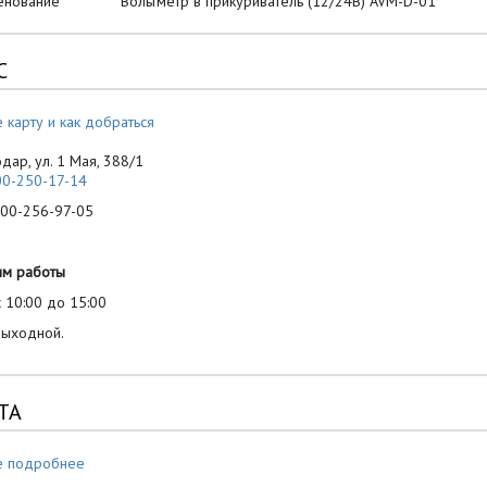
енование Вольтметр в прикуриватель (12/24В) AVM-D-01
С
 карту и как добраться
одар, ул. 1 Мая, 388/1
00-250-17-14
-256-97-05
им работы
 10:00 до 15:00
выходной.
ТА
е подробнее