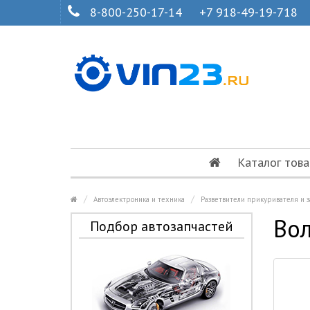
8-800-250-17-14
+7 918-49-19-718
Каталог това
Автоэлектроника и техника
Разветвители прикуривателя и 
Вол
Подбор автозапчастей