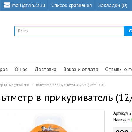
mail@vin23.ru
Список сравнения
Закладки (0)
ров
О нас
Доставка
Заказ и оплата
Отзывы о т
зарядные устройства
Вольтметр в прикуриватель (12/24В) AVM-D-01
ьтметр в прикуриватель (12
Артикул:
2
Наличие: