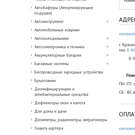
Наим
Автобаферы (Амортизирующие
подушки)
АДРЕ
Автоинструмент
Автомобильные коврики
смотрите
Автохолодильники
г. Красн
Автоэлектроника и техника
тел.
8-8
Аккумуляторные батареи
8-900
Багажные системы
Беспроводные зарядные устройства
Реж
Брызговики
ПН -ПТ с
Дезинфицирующие и
СБ - ВС 
антибактериальные средства
Дефлекторы окон и капота
Для дома и дачи
ОПЛА
Дозиметры, радиометры, нитратомеры
Защита картера
смотрит