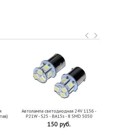
я
Автолампа cветодиодная 24V 1156 -
Иранская 
тав)
P21W - S25 - BA15s - 8 SMD 5050
стекло 42, 5
150 руб.