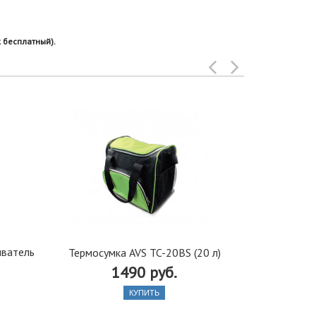
 бесплатный).
иватель
Утеплит
Термосумка AVS TC-20BS (20 л)
стеклоткан
1490 руб.
КУПИТЬ