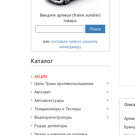
Введите артикул (frame number)
товара:
или
составьте запрос нашему
менеджеру
Каталог
АКЦИИ
Цепи-Траки противоскольжения
Автосвет
Автоаксессуары
Опис
Толщиномеры и Тестеры
Видеорегистраторы
Ар
Радар детекторы
Бр
Чехлы и накидки на сиденья