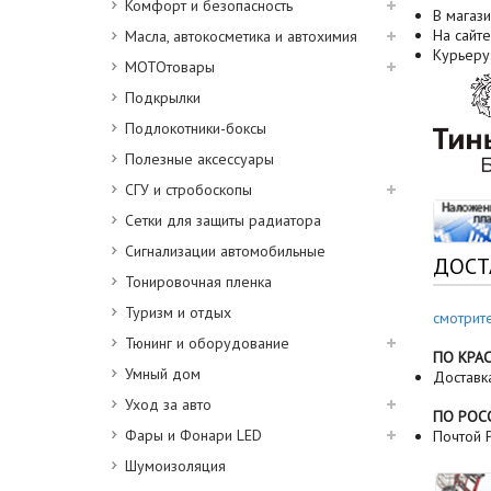
Комфорт и безопасность
В магази
На сайте
Масла, автокосметика и автохимия
Курьеру
МОТОтовары
Подкрылки
Подлокотники-боксы
Полезные аксессуары
СГУ и стробоскопы
Сетки для защиты радиатора
Сигнализации автомобильные
ДОСТ
Тонировочная пленка
Туризм и отдых
смотрит
Тюнинг и оборудование
ПО КРА
Умный дом
Доставк
Уход за авто
ПО РОС
Фары и Фонари LED
Почтой Р
Шумоизоляция