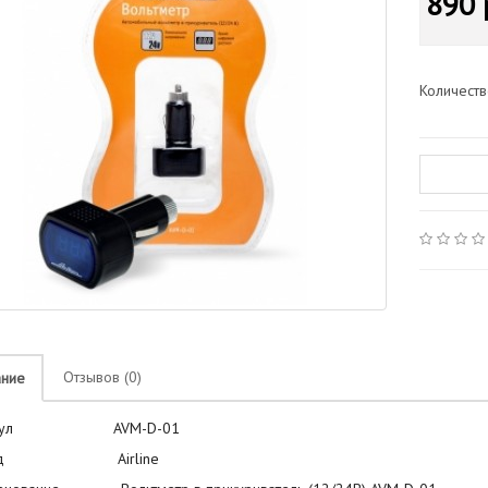
890 
Количест
Отзывов (0)
ание
тикул AVM-D-01
енд Airline