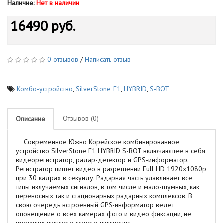
Наличие:
Нет в наличии
16490 руб.
0 отзывов
/
Написать отзыв
Комбо-устройство
,
SilverStone
,
F1
,
HYBRID
,
S-BOT
Отзывов (0)
Описание
Современное Южно Корейское комбинированное
устройство SilverStone F1 HYBRID S-BOT включающее в себя
видеорегистратор, радар-детектор и GPS-информатор.
Регистратор пишет видео в разрешении Full HD 1920х1080p
при 30 кадрах в секунду. Радарная часть улавливает все
типы излучаемых сигналов, в том числе и мало-шумных, как
переносных так и стационарных радарных комплексов. В
свою очередь встроенный GPS-информатор ведет
оповещение о всех камерах фото и видео фиксации, не
имеющих никакого живого излучения.