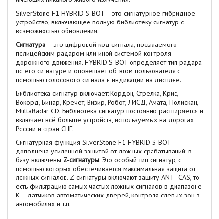
SilverStone F1 HYBRID S-BOT – это сигнатурное гибридное
устройство, включающее полную библиотеку сигнатур с
возможностью обновления.
Сигнатура
– это цифровой код сигнала, посылаемого
полицейским радаром или иной системой контроля
дорожного движения. HYBRID S-BOT определяет тип радара
по его сигнатуре и оповещает об этом пользователя с
помощью голосового сигнала и индикации на дисплее.
Библиотека сигнатур включает: Кордон, Стрелка, Крис,
Вокорд, Бинар, Кречет, Визир, Робот, ЛИСД, Амата, Полискан,
MultaRadar CD. Библиотека сигнатур постоянно расширяется и
включает всё больше устройств, используемых на дорогах
России и стран СНГ.
Сигнатурная функция SilverStone F1 HYBRID S-BOT
дополнена усиленной защитой от ложных срабатываний: в
базу включены
Z-сигнатуры
. Это особый тип сигнатур, с
помощью которых обеспечивается максимальная защита от
ложных сигналов. Z-сигнатуры включают защиту ANTI-CAS, то
есть фильтрацию самых частых ложных сигналов в диапазоне
К – датчиков автоматических дверей, контроля слепых зон в
автомобилях и т.п.