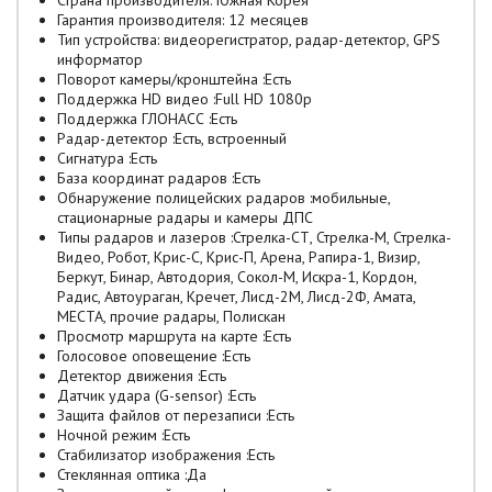
Страна производителя: Южная Корея
Гарантия производителя: 12 месяцев
Тип устройства: видеорегистратор, радар-детектор, GPS
информатор
Поворот камеры/кронштейна :Есть
Поддержка HD видео :Full HD 1080p
Поддержка ГЛОНАСС :Есть
Радар-детектор :Есть, встроенный
Сигнатура :Есть
База координат радаров :Есть
Обнаружение полицейских радаров :мобильные,
стационарные радары и камеры ДПС
Типы радаров и лазеров :Стрелка-СТ, Стрелка-М, Стрелка-
Видео, Робот, Крис-С, Крис-П, Арена, Рапира-1, Визир,
Беркут, Бинар, Автодория, Сокол-М, Искра-1, Кордон,
Радис, Автоураган, Кречет, Лисд-2М, Лисд-2Ф, Амата,
МЕСТА, прочие радары, Полискан
Просмотр маршрута на карте :Есть
Голосовое оповещение :Есть
Детектор движения :Есть
Датчик удара (G-sensor) :Есть
Защита файлов от перезаписи :Есть
Ночной режим :Есть
Стабилизатор изображения :Есть
Стеклянная оптика :Да