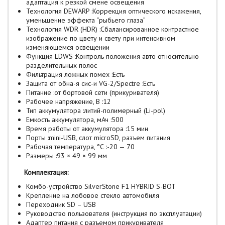
адаптация к резкой смене освещения
Технология DEWARP :Коррекция оптического искажения,
уменьшение эффекта “рыбьего глаза”
Технология WDR (HDR) :Сбалансированное контрастное
изображение по цвету и свету при интенсивном
изменяющемся освещении
Функция LDWS :Контроль положения авто относительно
разделительных полос
Фильтрация ложных помех :Есть
Защита от обна-я сис-и VG-2/Spectre :Есть
Питание :от бортовой сети (прикуривателя)
Рабочее напряжение, В :12
Тип аккумулятора :литий-полимерный (Li-pol)
Емкость аккумулятора, мАч :500
Время работы от аккумулятора :15 мин
Порты :mini-USB, слот microSD, разъем питания
Рабочая температура, °С :-20 — 70
Размеры :93 × 49 × 99 мм
Комплектация:
Комбо-устройство SilverStone F1 HYBRID S-BOT
Крепление на лобовое стекло автомобиля
Переходник SD – USB
Руководство пользователя (инструкция по эксплуатации)
Адаптер питания с разъемом прикуривателя