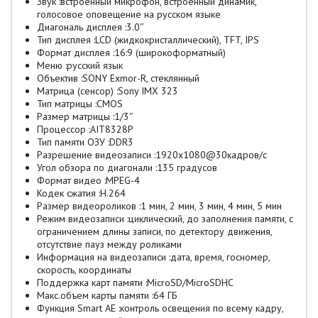
Звук :встроенный микрофон, встроенный динамик,
голосовое оповещение на русском языке
Диагональ дисплея :3.0″
Тип дисплея :LCD (жидкокристаллический), TFT, IPS
Формат дисплея :16:9 (широкоформатный)
Меню :русский язык
Объектив :SONY Exmor-R, стеклянный
Матрица (сенсор) :Sony IMX 323
Тип матрицы :CMOS
Размер матрицы :1/3″
Процессор :AIT8328P
Тип памяти ОЗУ :DDR3
Разрешение видеозаписи :1920х1080@30кадров/с
Угол обзора по диагонали :135 градусов
Формат видео :MPEG-4
Кодек сжатия :H.264
Размер видеороликов :1 мин, 2 мин, 3 мин, 4 мин, 5 мин
Режим видеозаписи :циклический, до заполнения памяти, с
ограничением длины записи, по детектору движения,
отсутствие пауз между роликами
Информация на видеозаписи :дата, время, госномер,
скорость, координаты
Поддержка карт памяти :MicroSD/MicroSDHC
Макс.объем карты памяти :64 ГБ
Функция Smart AE :контроль освещения по всему кадру,