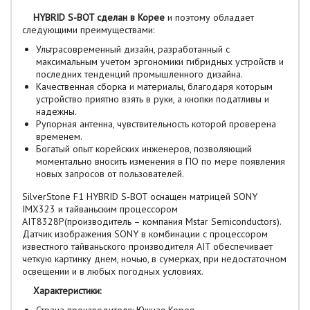
HYBRID S-BOT сделан в Корее
и поэтому обладает
следующими преимуществами:
Ультрасовременный дизайн, разработанный с
максимальным учетом эргономики гибридных устройств и
последних тенденций промышленного дизайна.
Качественная сборка и материалы, благодаря которым
устройство приятно взять в руки, а кнопки податливы и
надежны.
Рупорная антенна, чувствительность которой проверена
временем.
Богатый опыт корейских инженеров, позволяющий
моментально вносить изменения в ПО по мере появления
новых запросов от пользователей.
SilverStone F1 HYBRID S-BOT оснащен матрицей SONY
IMX323 и тайваньским процессором
AIT8328P(производитель – компания Mstar Semiconductors).
Датчик изображения SONY в комбинации с процессором
известного тайваньского производителя AIT обеспечивает
четкую картинку днем, ночью, в сумерках, при недостаточном
освещении и в любых погодных условиях.
Характеристики: