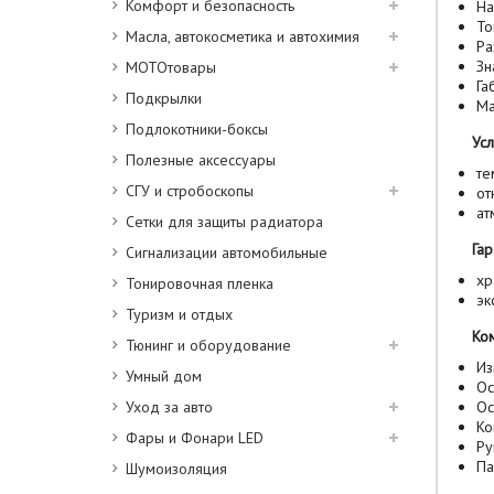
Комфорт и безопасность
На
То
Масла, автокосметика и автохимия
Ра
Зн
МОТОтовары
Га
Подкрылки
Ма
Подлокотники-боксы
Усл
Полезные аксессуары
те
СГУ и стробоскопы
от
ат
Сетки для защиты радиатора
Гар
Сигнализации автомобильные
хр
Тонировочная пленка
эк
Туризм и отдых
Ко
Тюнинг и оборудование
Из
Умный дом
Ос
Уход за авто
Ос
Ко
Фары и Фонари LED
Ру
Па
Шумоизоляция