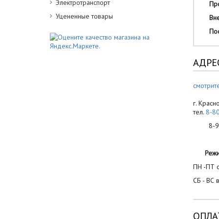
Электротранспорт
Про
Уцененные товары
Вне
Пост
АДРЕ
смотрите
г. Красн
тел.
8-8
8-900
Реж
ПН -ПТ с
СБ - ВС 
ОПЛА