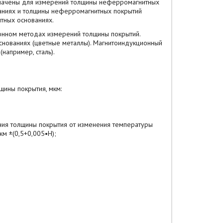
ачены для измерений толщины неферромагнитных
аниях и толщины неферромагнитных покрытий
тных основаниях.
онном методах измерений толщины покрытий.
снованиях (цветные металлы). Магнитоиндукционный
например, сталь).
ины покрытия, мкм:
ия толщины покрытия от изменения температуры
м ±(0,5+0,005•H);