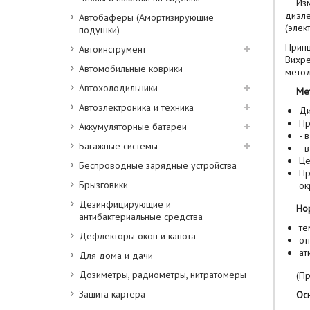
Изме
диэле
Автобаферы (Амортизирующие
(элек
подушки)
Принц
Автоинструмент
Вихре
Автомобильные коврики
метод
Автохолодильники
Метро
Автоэлектроника и техника
Ди
Пр
Аккумуляторные батареи
- 
Багажные системы
- 
Це
Беспроводные зарядные устройства
Пр
Брызговики
ок
Дезинфицирующие и
Норм
антибактериальные средства
те
Дефлекторы окон и капота
от
ат
Для дома и дачи
Дозиметры, радиометры, нитратомеры
(Прим
Защита картера
Основ