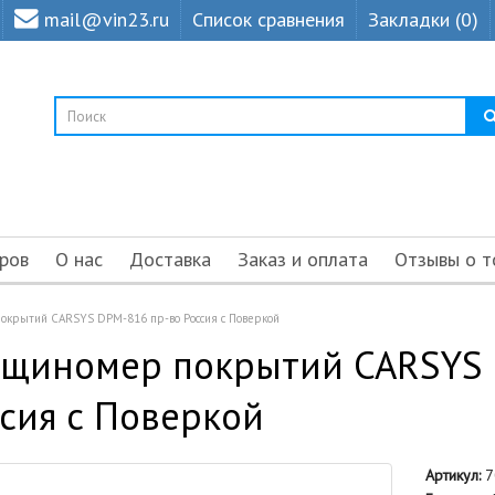
mail@vin23.ru
Список сравнения
Закладки (0)
ров
О нас
Доставка
Заказ и оплата
Отзывы о т
окрытий CARSYS DPM-816 пр-во Россия с Поверкой
лщиномер покрытий CARSYS 
сия с Поверкой
Артикул:
7