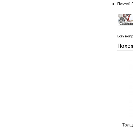
Почтой Р
Есть воп
Похо
Толщ