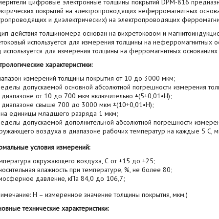
рители цифровые электронные толщины покрытий DPM-816 предназн
ктрических покрытий на электропроводящих неферромагнитных основ
тропроводящих и диэлектрических) на электропроводящих ферромагни
ип действия толщиномера основан на вихретоковом и магнитоиндукци
токовый используется для измерения толщины на неферромагнитных о
 используется для измерения толщины на ферромагнитных основаниях (
логические характеристики:
апазон измерений толщины покрытия от 10 до 3000 мкм;
еделы допускаемой основной абсолютной погрешности измерения толщ
в диапазоне от 10 до 700 мкм включительно ±(5+0,01•H);
в диапазоне свыше 700 до 3000 мкм ±(10+0,01•H);
на единицы младшего разряда 1 мкм;
еделы допускаемой дополнительной абсолютной погрешности измерен
ружающего воздуха в диапазоне рабочих температур на каждые 5 С, мк
альные условия измерений:
мпература окружающего воздуха, С от +15 до +25;
носительная влажность при температуре, %, не более 80;
мосферное давление, кПа 84,0 до 106,7;
ечание: H – измеренное значение толщины покрытия, мкм.)
ные технические характеристики: