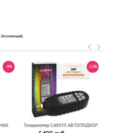
 бесплатный).
-9%
-12%
Толщиномер
 MAX
Толщиномер CARSYS АВТОПОДБОР