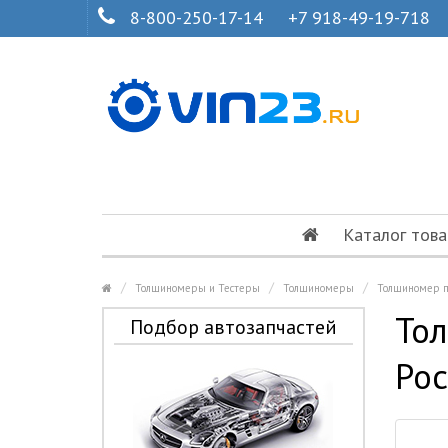
8-800-250-17-14
+7 918-49-19-718
Каталог това
Толщиномеры и Тестеры
Толщиномеры
Толщиномер п
То
Подбор автозапчастей
Рос