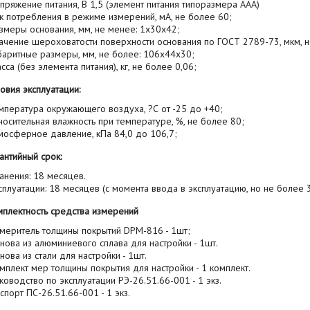
пряжение питания, В 1,5 (элемент питания типоразмера ААА)
к потребления в режиме измерений, мА, не более 60;
змеры основания, мм, не менее: 1х30х42;
ачение шероховатости поверхности основания по ГОСТ 2789-73, мкм, н
баритные размеры, мм, не более: 106х44х30;
сса (без элемента питания), кг, не более 0,06;
овия эксплуатации:
мпература окружающего воздуха, ?С от -25 до +40;
носительная влажность при температуре, %, не более 80;
мосферное давление, кПа 84,0 до 106,7;
антийный срок:
анения: 18 месяцев.
сплуатации: 18 месяцев (с момента ввода в эксплуатацию, но не более 
мплектность средства измерений
меритель толщины покрытий DPM-816 - 1шт;
нова из алюминиевого сплава для настройки - 1шт.
нова из стали для настройки - 1шт.
мплект мер толщины покрытия для настройки - 1 комплект.
ководство по эксплуатации РЭ-26.51.66-001 - 1 экз.
спорт ПС-26.51.66-001 - 1 экз.