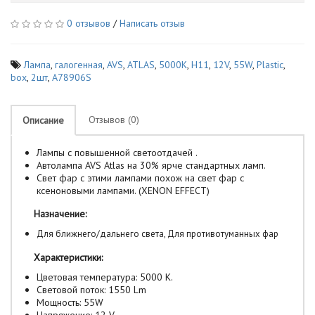
0 отзывов
/
Написать отзыв
Лампа
,
галогенная
,
AVS
,
ATLAS
,
5000К
,
H11
,
12V
,
55W
,
Plastic
,
box
,
2шт
,
A78906S
Отзывов (0)
Описание
Лампы с повышенной светоотдачей .
Автолампа AVS Atlas на 30% ярче стандартных ламп.
Свет фар с этими лампами похож на свет фар с
ксеноновыми лампами. (XENON EFFECT)
Назначение:
Для ближнего/дальнего света, Для противотуманных фар
Характеристики:
Цветовая температура: 5000 К.
Световой поток: 1550 Lm
Мощность: 55W