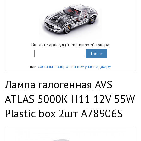
Введите артикул (frame number) товара:
или
составьте запрос нашему менеджеру
Лампа галогенная AVS
ATLAS 5000К H11 12V 55W
Plastic box 2шт A78906S