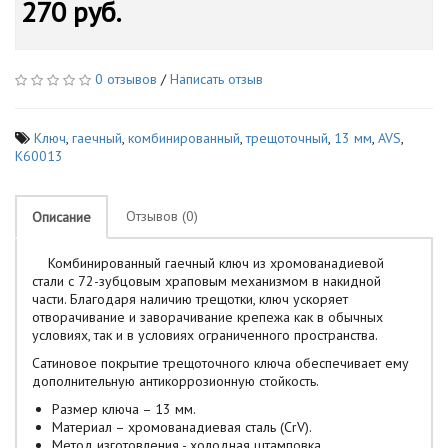
270 руб.
0 отзывов
/
Написать отзыв
Ключ
,
гаечный
,
комбинированный
,
трещоточный
,
13 мм
,
AVS
,
K60013
Отзывов (0)
Описание
Комбинированный гаечный ключ из хромованадиевой
стали с 72-зубцовым храповым механизмом в накидной
части. Благодаря наличию трещотки, ключ ускоряет
отворачивание и заворачивание крепежа как в обычных
условиях, так и в условиях ограниченного пространства.
Сатиновое покрытие трещоточного ключа обеспечивает ему
дополнительную антикоррозионную стойкость.
Размер ключа – 13 мм.
Материал – хромованадиевая сталь (CrV).
Метод изготовления - холодная штамповка.