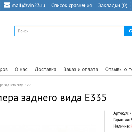
mail@vin23.ru
Список сравнения
Закладки (0)
ров
О нас
Доставка
Заказ и оплата
Отзывы о т
ра заднего вида E335
ера заднего вида E335
Артикул:
7
Гарантия:
6
Наличие: