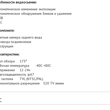
енности видеосъемки:
томатическое изменение экспозиции
томатическое обнаружение бликов и удаление
WB
GC
мплекте:
етная камера заднего вида
овода подключения
струкция
ктеристики:
ол обзора
175°
бочая температура
-40С +80С
пряжение
12-24v
агозащищенность
ip67
 система
TVL (NTSC/PAL)
ризонтальное разрешение
520 TV линии
С