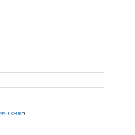
купи в кредит
)