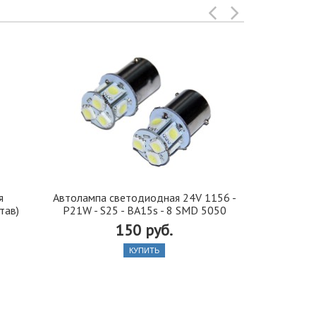
я
Автолампа cветодиодная 24V 1156 -
Иранская 
тав)
P21W - S25 - BA15s - 8 SMD 5050
стекло 42, 5
150 руб.
КУПИТЬ