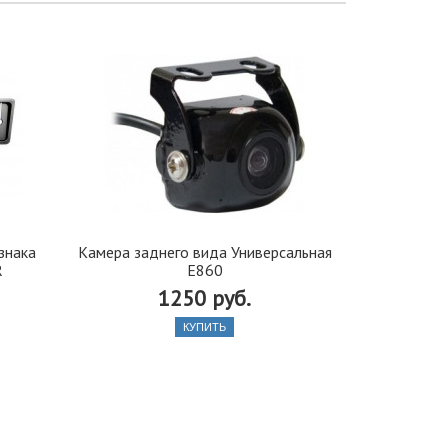
знака
Камера заднего вида Универсальная
Камера обг
R
E860
д
1250 руб.
КУПИТЬ