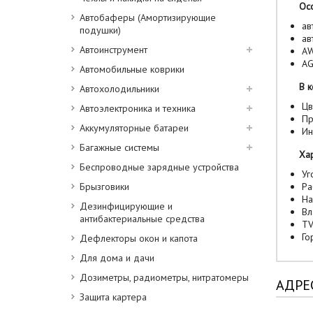
Особ
Автобаферы (Амортизирующие
ав
подушки)
ав
Автоинструмент
A
A
Автомобильные коврики
В ко
Автохолодильники
Цв
Автоэлектроника и техника
Пр
Аккумуляторные батареи
Ин
Багажные системы
Хара
Беспроводные зарядные устройства
Уг
Брызговики
Ра
На
Дезинфицирующие и
Вл
антибактериальные средства
TV
Го
Дефлекторы окон и капота
Для дома и дачи
Дозиметры, радиометры, нитратомеры
АДРЕ
Защита картера