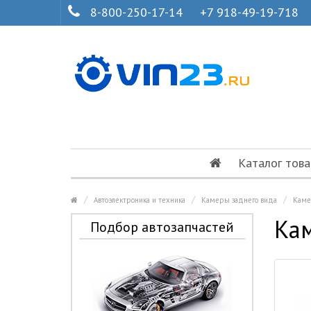
8-800-250-17-14
+7 918-49-19-718
Каталог това
Автоэлектроника и техника
Камеры заднего вида
Каме
Кам
Подбор автозапчастей