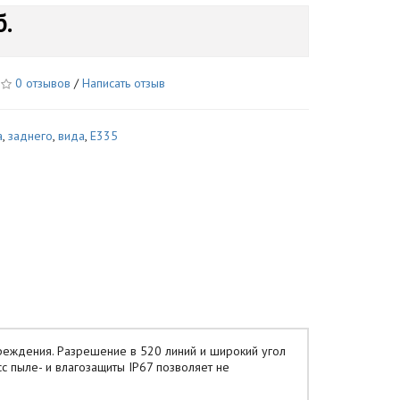
б.
0 отзывов
/
Написать отзыв
а
,
заднего
,
вида
,
E335
реждения. Разрешение в 520 линий и широкий угол
 пыле- и влагозащиты IP67 позволяет не