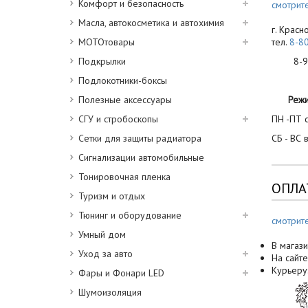
Комфорт и безопасность
смотрите
Масла, автокосметика и автохимия
г. Красн
МОТОтовары
тел.
8-8
Подкрылки
8-900
Подлокотники-боксы
Полезные аксессуары
Реж
СГУ и стробоскопы
ПН -ПТ с
Сетки для защиты радиатора
СБ - ВС 
Сигнализации автомобильные
Тонировочная пленка
ОПЛА
Туризм и отдых
Тюнинг и оборудование
смотрит
Умный дом
В магази
Уход за авто
На сайте
Курьеру
Фары и Фонари LED
Шумоизоляция