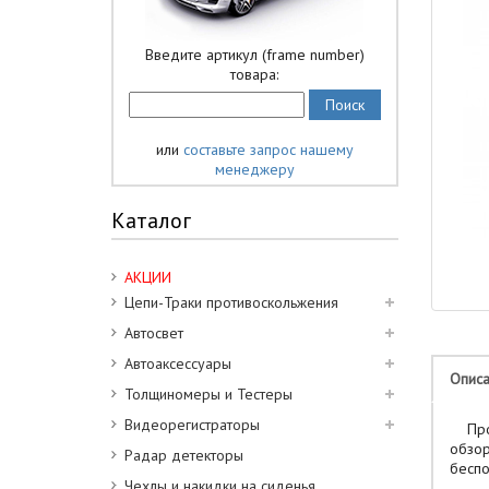
Введите артикул (frame number)
товара:
или
составьте запрос нашему
менеджеру
Каталог
АКЦИИ
Цепи-Траки противоскольжения
Автосвет
Автоаксессуары
Опис
Толщиномеры и Тестеры
Видеорегистраторы
Прост
обзор
Радар детекторы
беспо
Чехлы и накидки на сиденья