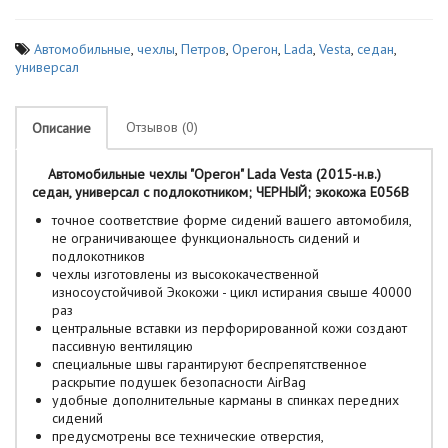
Автомобильные
,
чехлы
,
Петров
,
Орегон
,
Lada
,
Vesta
,
седан
,
универсал
Отзывов (0)
Описание
Автомобильные чехлы "Орегон" Lada Vesta (2015-н.в.)
седан, универсал с подлокотником; ЧЕРНЫЙ; экокожа E056B
точное соответствие форме сидений вашего автомобиля,
не ограничивающее функциональность сидений и
подлокотников
чехлы изготовлены из высококачественной
износоустойчивой Экокожи - цикл истирания свыше 40000
раз
центральные вставки из перфорированной кожи создают
пассивную вентиляцию
специальные швы гарантируют беспрепятственное
раскрытие подушек безопасности AirBag
удобные дополнительные карманы в спинках передних
сидений
предусмотрены все технические отверстия,