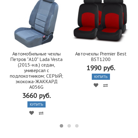
Автомобильные чехлы
Авточехлы Premier Best
Петров "А10" Lada Vesta
BST1200
(2015-н.в.) седан,
1990 руб.
универсал с
подлокотником; СЕРЫЙ;
КУПИТЬ
экокожа-ЖАККАРД
A056G
3660 руб.
КУПИТЬ