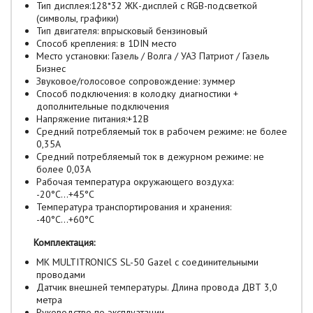
Тип дисплея:128*32 ЖК-дисплей с RGB-подсветкой
(символы, графики)
Тип двигателя: впрысковый бензиновый
Способ крепления: в 1DIN место
Место установки: Газель / Волга / УАЗ Патриот / Газель
Бизнес
Звуковое/голосовое сопровождение: зуммер
Способ подключения: в колодку диагностики +
дополнительные подключения
Напряжение питания:+12В
Средний потребляемый ток в рабочем режиме: не более
0,35А
Средний потребляемый ток в дежурном режиме: не
более 0,03А
Рабочая температура окружающего воздуха:
-20°С...+45°С
Температура транспортирования и хранения:
-40°С...+60°С
Комплектация:
МК MULTITRONICS SL-50 Gazel с соединительными
проводами
Датчик внешней температуры. Длина провода ДВТ 3,0
метра
Руководство по эксплуатации