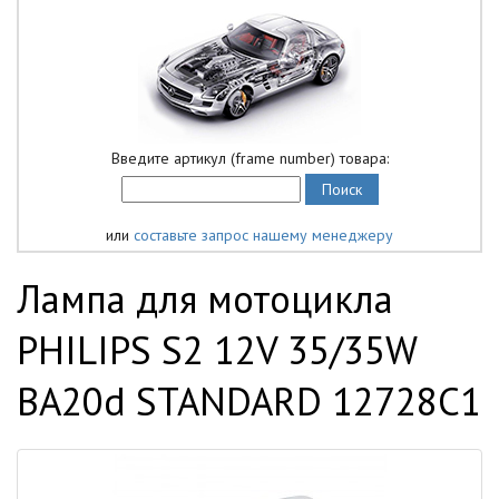
Введите артикул (frame number) товара:
или
составьте запрос нашему менеджеру
Лампа для мотоцикла
PHILIPS S2 12V 35/35W
BA20d STANDARD 12728C1