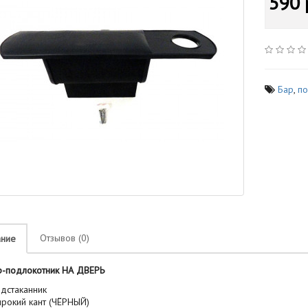
590 
Бар
,
по
Отзывов (0)
ание
подлокотник НА ДВЕРЬ
дстаканник
рокий кант (ЧЁРНЫЙ)