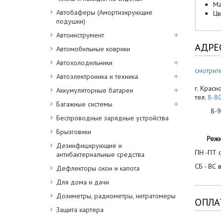
Ма
Автобаферы (Амортизирующие
Цв
подушки)
Автоинструмент
АДРЕ
Автомобильные коврики
Автохолодильники
смотрите
Автоэлектроника и техника
г. Красн
Аккумуляторные батареи
тел.
8-8
Багажные системы
8-900
Беспроводные зарядные устройства
Брызговики
Реж
Дезинфицирующие и
ПН -ПТ с
антибактериальные средства
СБ - ВС 
Дефлекторы окон и капота
Для дома и дачи
Дозиметры, радиометры, нитратомеры
ОПЛА
Защита картера