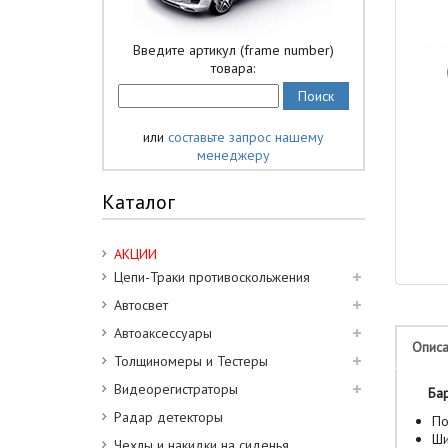
Введите артикул (frame number)
товара:
или
составьте запрос нашему
менеджеру
Каталог
АКЦИИ
Цепи-Траки противоскольжения
Автосвет
Автоаксессуары
Опис
Толщиномеры и Тестеры
Видеорегистраторы
Бар-
Радар детекторы
По
Ши
Чехлы и накидки на сиденья