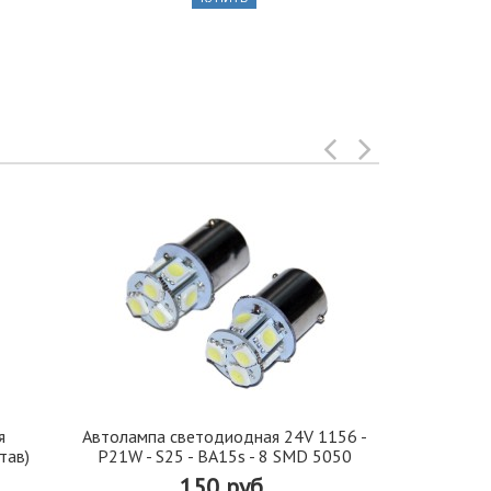
я
Автолампа cветодиодная 24V 1156 -
Иранская 
тав)
P21W - S25 - BA15s - 8 SMD 5050
стекло 42, 5
150 руб.