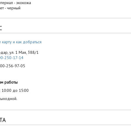
териал - экокожа
ет - черный
С
 карту и как добраться
одар, ул. 1 Мая, 388/1
00-250-17-14
-256-97-05
им работы
 10:00 до 15:00
выходной.
ТА