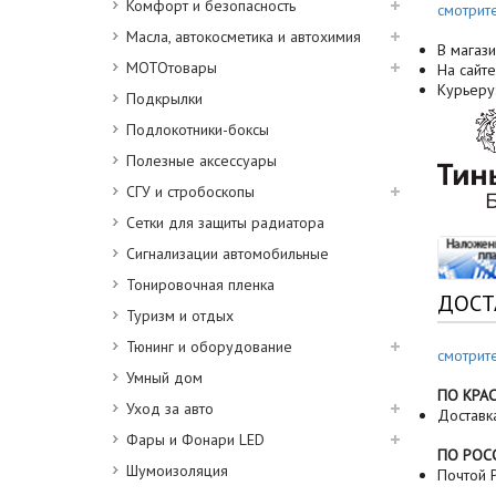
Комфорт и безопасность
смотрит
Масла, автокосметика и автохимия
В магази
МОТОтовары
На сайте
Курьеру
Подкрылки
Подлокотники-боксы
Полезные аксессуары
СГУ и стробоскопы
Сетки для защиты радиатора
Сигнализации автомобильные
Тонировочная пленка
ДОСТ
Туризм и отдых
Тюнинг и оборудование
смотрит
Умный дом
ПО КРА
Уход за авто
Доставк
Фары и Фонари LED
ПО РОС
Шумоизоляция
Почтой Р