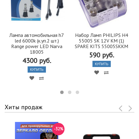
Лампа автомобильная h7
Набор Ламп PHILIPS H4
led 6000k (к.уп.2 шт.)
55005 SK 12V KM (1)
Range power LED Narva
SPARE KITS 55005SKKM
18005
590 руб.
4300 руб.
КУПИТЬ
КУПИТЬ
Хиты продаж
-32%